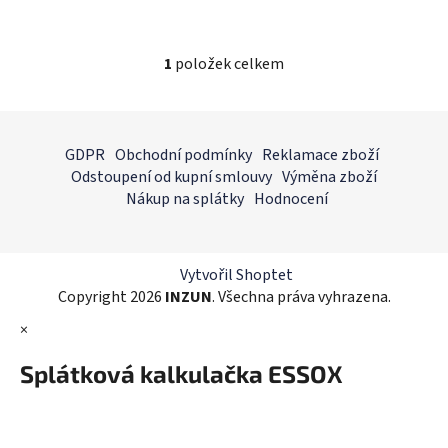
1
položek celkem
O
v
l
Z
á
á
GDPR
Obchodní podmínky
Reklamace zboží
d
p
Odstoupení od kupní smlouvy
Výměna zboží
a
a
Nákup na splátky
Hodnocení
c
t
í
í
p
r
Vytvořil Shoptet
v
Copyright 2026
INZUN
. Všechna práva vyhrazena.
k
×
y
v
Splátková kalkulačka ESSOX
ý
p
i