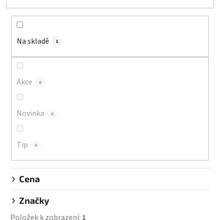
e
n
í
Na skladě
p
1
r
o
d
Akce
0
u
k
Novinka
0
t
ů
Tip
0
Cena
Značky
Položek k zobrazení:
1