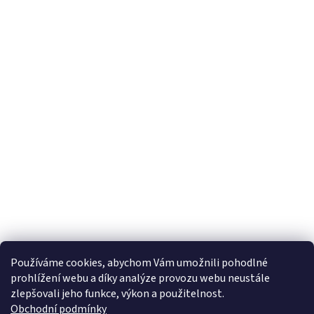
s
u
Používáme cookies, abychom Vám umožnili pohodlné
prohlížení webu a díky analýze provozu webu neustále
zlepšovali jeho funkce, výkon a použitelnost.
Obchodní podmínky