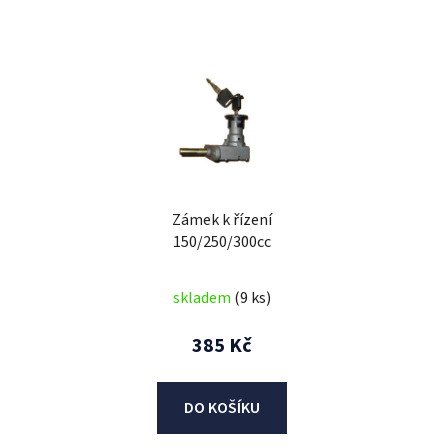
V
ý
p
i
s
p
r
Zámek k řízení
o
150/250/300cc
d
u
skladem
(9 ks)
k
t
385 Kč
ů
DO KOŠÍKU