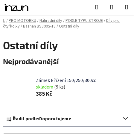
Přejít
Hledat
NÁKUPN
na
KOŠÍK
obsah
Domů
/
PRO MOTORKU
/
Náhradní díly
/
PODLE TYPU STROJE
/
Díly pro
čtyřkolky
/
Bashan BS300S-18
/
Ostatní díly
Ostatní díly
Nejprodávanější
Zámek k řízení 150/250/300cc
skladem
(9 ks)
385 Kč
Ř
Řadit podle:
Doporučujeme
a
z