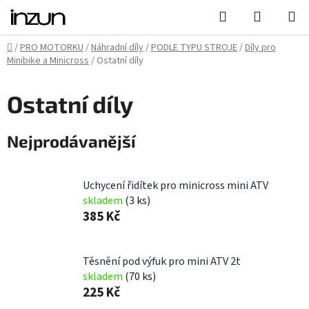
Přejít
Hledat
NÁKUPN
na
KOŠÍK
obsah
Domů
/
PRO MOTORKU
/
Náhradní díly
/
PODLE TYPU STROJE
/
Díly pro
Minibike a Minicross
/
Ostatní díly
Ostatní díly
Nejprodávanější
Uchycení řidítek pro minicross mini ATV
skladem
(3 ks)
385 Kč
Těsnění pod výfuk pro mini ATV 2t
skladem
(70 ks)
225 Kč