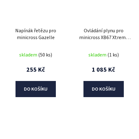
Napínák řetězu pro
Ovládání plynu pro
minicross Gazelle
minicross XB67 Xtreme
36V 1000W
skladem
(50 ks)
skladem
(1 ks)
255 Kč
1 085 Kč
DO KOŠÍKU
DO KOŠÍKU