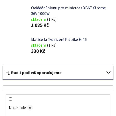
Ovládání plynu pro minicross XB67 Xtreme
36V 1000W
skladem
(1 ks)
1 085 Kč
Matice krčku řízení Pitbike E-46
skladem
(1 ks)
330 Kč
Ř
Řadit podle:
Doporučujeme
a
z
e
n
í
Na skladě
p
13
r