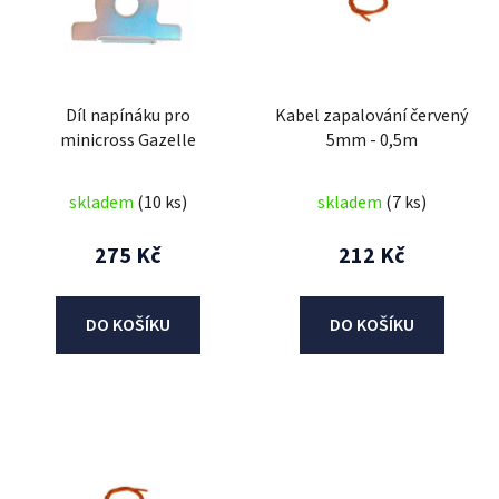
i
s
p
r
Díl napínáku pro
Kabel zapalování červený
o
minicross Gazelle
5mm - 0,5m
d
u
skladem
(10 ks)
skladem
(7 ks)
k
t
275 Kč
212 Kč
ů
DO KOŠÍKU
DO KOŠÍKU