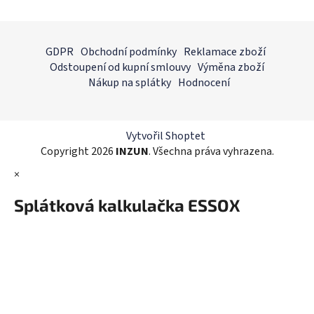
v
l
Z
á
á
GDPR
Obchodní podmínky
Reklamace zboží
d
p
Odstoupení od kupní smlouvy
Výměna zboží
a
a
Nákup na splátky
Hodnocení
c
t
í
í
p
r
Vytvořil Shoptet
v
Copyright 2026
INZUN
. Všechna práva vyhrazena.
k
×
y
v
Splátková kalkulačka ESSOX
ý
p
i
s
u