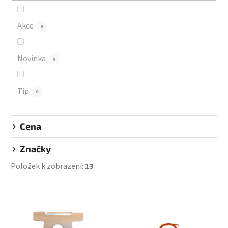
o
d
Akce
0
u
k
Novinka
0
t
ů
Tip
0
Cena
Značky
Položek k zobrazení:
13
V
ý
p