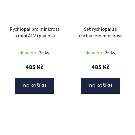
Rychlopal pro minicross
Set rychlopalů s
a mini ATV (plynová
chcípákem minicross
rukojeť)
skladem
(35 ks)
skladem
(26 ks)
485 Kč
485 Kč
DO KOŠÍKU
DO KOŠÍKU