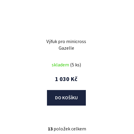
Výfuk pro minicross
Gazelle
skladem
(5 ks)
1 030 Kč
DO KOŠÍKU
13
položek celkem
O