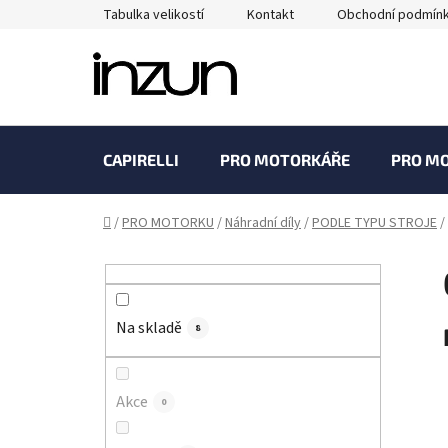
Přejít
Tabulka velikostí
Kontakt
Obchodní podmín
na
obsah
CAPIRELLI
PRO MOTORKÁŘE
PRO M
Domů
/
PRO MOTORKU
/
Náhradní díly
/
PODLE TYPU STROJE
/
P
o
s
Na skladě
t
8
r
a
Akce
0
n
n