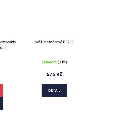
motocykly
Světlo směrové BS200
hran
skladem
(3 ks)
575 Kč
DETAIL