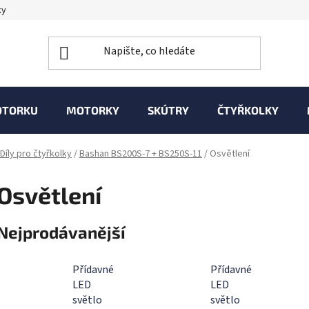
ky
OTORKU
MOTORKY
SKÚTRY
ČTYŘKOLKY
Díly pro čtyřkolky
/
Bashan BS200S-7 + BS250S-11
/
Osvětlení
Osvětlení
Nejprodávanější
Přídavné
Přídavné
LED
LED
světlo
světlo