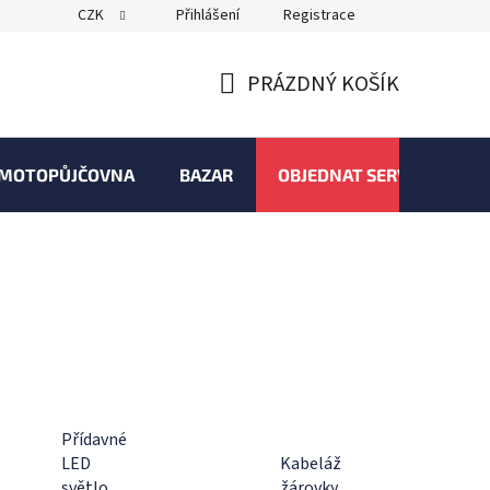
CZK
Přihlášení
Registrace
PRÁZDNÝ KOŠÍK
NÁKUPNÍ
KOŠÍK
MOTOPŮJČOVNA
BAZAR
OBJEDNAT SERVIS
Přídavné
LED
Kabeláž
světlo
žárovky