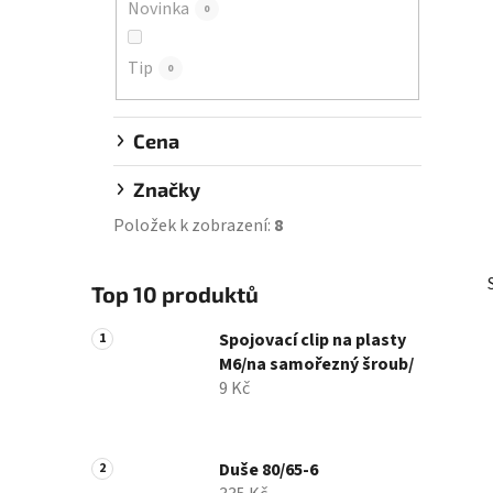
Novinka
0
í
p
Tip
a
0
n
e
Cena
l
Značky
Položek k zobrazení:
8
Top 10 produktů
Spojovací clip na plasty
M6/na samořezný šroub/
9 Kč
Duše 80/65-6