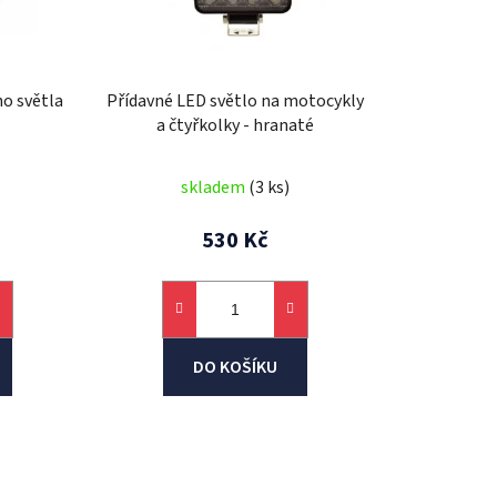
o
d
u
k
o světla
Přídavné LED světlo na motocykly
t
a čtyřkolky - hranaté
ů
skladem
(3 ks)
530 Kč
DO KOŠÍKU