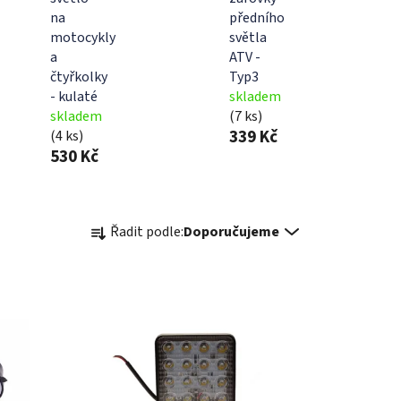
na
předního
motocykly
světla
a
ATV -
čtyřkolky
Typ3
- kulaté
skladem
skladem
(7 ks)
339 Kč
(4 ks)
530 Kč
Ř
Řadit podle:
Doporučujeme
a
z
e
n
í
p
r