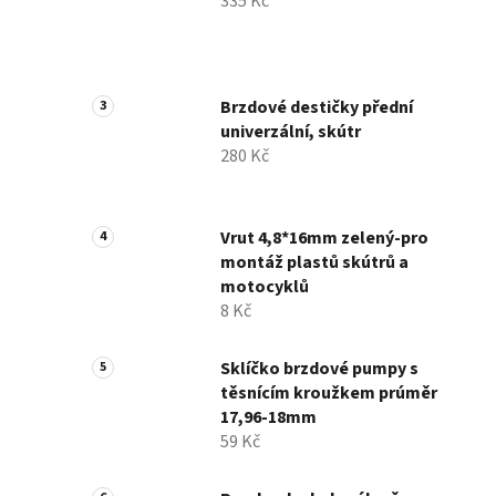
335 Kč
Brzdové destičky přední
univerzální, skútr
280 Kč
Vrut 4,8*16mm zelený-pro
montáž plastů skútrů a
motocyklů
8 Kč
Sklíčko brzdové pumpy s
těsnícím kroužkem prúměr
17,96-18mm
59 Kč