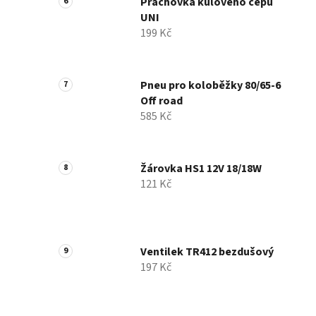
Prachovka kulového čepu
UNI
199 Kč
Pneu pro koloběžky 80/65-6
Off road
585 Kč
Žárovka HS1 12V 18/18W
121 Kč
Ventilek TR412 bezdušový
197 Kč