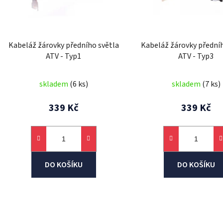
p
r
o
d
Kabeláž žárovky předního světla
Kabeláž žárovky předníh
u
ATV - Typ1
ATV - Typ3
k
t
skladem
(6 ks)
skladem
(7 ks)
ů
339 Kč
339 Kč
DO KOŠÍKU
DO KOŠÍKU