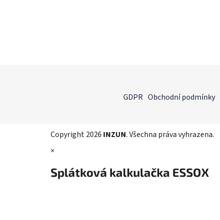
Z
á
GDPR
Obchodní podmínky
p
a
t
Copyright 2026
INZUN
. Všechna práva vyhrazena.
í
×
Splátková kalkulačka ESSOX