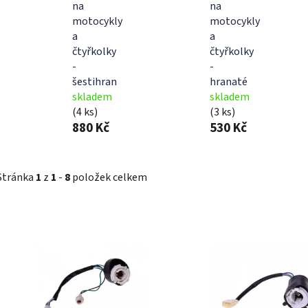
na
na
motocykly
motocykly
a
a
čtyřkolky
čtyřkolky
-
-
šestihran
hranaté
skladem
skladem
(4 ks)
(3 ks)
880 Kč
530 Kč
Stránka
1
z
1
-
8
položek celkem
V
ý
p
i
s