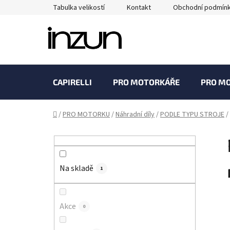
Přejít
Tabulka velikostí
Kontakt
Obchodní podmín
na
obsah
CAPIRELLI
PRO MOTORKÁŘE
PRO M
Domů
/
PRO MOTORKU
/
Náhradní díly
/
PODLE TYPU STROJE
/
P
o
s
Na skladě
t
1
r
a
Akce
0
n
n