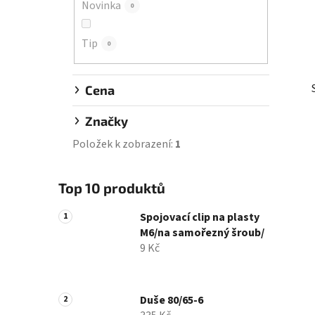
Novinka
0
í
p
Tip
a
0
n
e
Cena
l
Značky
Položek k zobrazení:
1
Top 10 produktů
Spojovací clip na plasty
M6/na samořezný šroub/
9 Kč
Duše 80/65-6