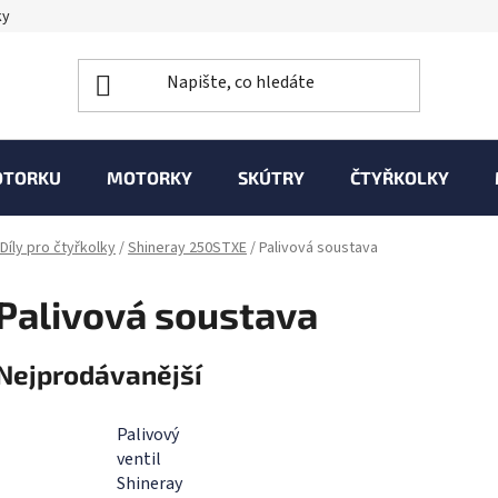
ky
OTORKU
MOTORKY
SKÚTRY
ČTYŘKOLKY
Díly pro čtyřkolky
/
Shineray 250STXE
/
Palivová soustava
Palivová soustava
Nejprodávanější
Palivový
ventil
Shineray