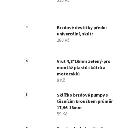
335 Kč
Brzdové destičky přední
univerzální, skútr
280 Kč
Vrut 4,8*16mm zelený-pro
montáž plastů skútrů a
motocyklů
8 Kč
Sklíčko brzdové pumpy s
těsnícím kroužkem prúměr
17,96-18mm
59 Kč