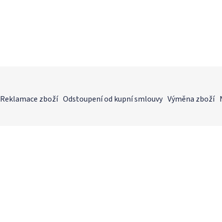
Reklamace zboží
Odstoupení od kupní smlouvy
Výměna zboží