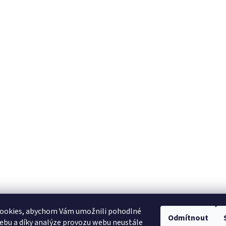
ookies, abychom Vám umožnili pohodlné
Odmítnout
ebu a díky analýze provozu webu neustále