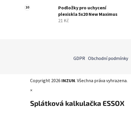
Podložky pro uchycení
plexiskla 5x20 New Maximus
21 Kč
Z
á
GDPR
Obchodní podmínky
p
a
t
Copyright 2026
INZUN
. Všechna práva vyhrazena.
í
×
Splátková kalkulačka ESSOX