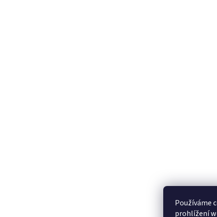
Používáme c
prohlížení w