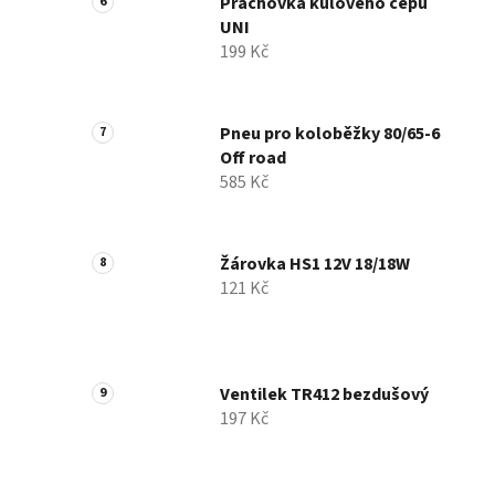
Prachovka kulového čepu
UNI
199 Kč
Pneu pro koloběžky 80/65-6
Off road
585 Kč
Žárovka HS1 12V 18/18W
121 Kč
Ventilek TR412 bezdušový
197 Kč