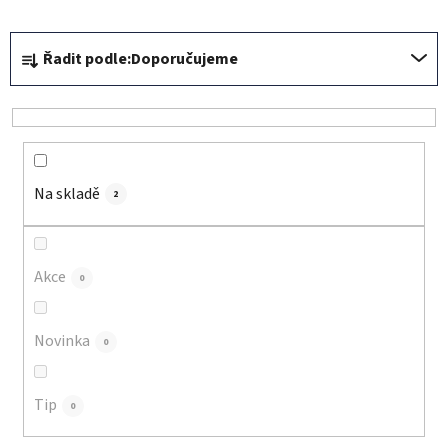
Ř
Řadit podle:
Doporučujeme
a
z
e
n
í
Na skladě
p
2
r
o
d
Akce
0
u
k
Novinka
0
t
ů
Tip
0