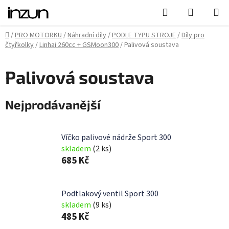
Přejít
Hledat
NÁKUPN
na
KOŠÍK
obsah
Domů
/
PRO MOTORKU
/
Náhradní díly
/
PODLE TYPU STROJE
/
Díly pro
čtyřkolky
/
Linhai 260cc + GSMoon300
/
Palivová soustava
Palivová soustava
Nejprodávanější
Víčko palivové nádrže Sport 300
skladem
(2 ks)
685 Kč
Podtlakový ventil Sport 300
skladem
(9 ks)
485 Kč