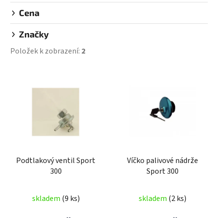
Cena
Značky
Položek k zobrazení:
2
V
ý
p
i
s
p
r
Podtlakový ventil Sport
Víčko palivové nádrže
o
300
Sport 300
d
u
skladem
(9 ks)
skladem
(2 ks)
k
t