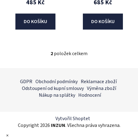
485 Kč
685 Kč
ů
DO KOŠÍKU
DO KOŠÍKU
2
položek celkem
O
v
l
Z
á
á
GDPR
Obchodní podmínky
Reklamace zboží
d
p
Odstoupení od kupní smlouvy
Výměna zboží
a
a
Nákup na splátky
Hodnocení
c
t
í
í
p
r
Vytvořil Shoptet
v
Copyright 2026
INZUN
. Všechna práva vyhrazena.
k
×