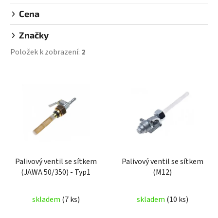
Cena
Značky
Položek k zobrazení:
2
V
ý
p
i
s
p
r
Palivový ventil se sítkem
Palivový ventil se sítkem
o
(JAWA 50/350) - Typ1
(M12)
d
u
skladem
(7 ks)
skladem
(10 ks)
k
t