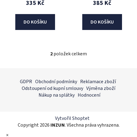
335 Kč
385 Kč
ů
DO KOŠÍKU
DO KOŠÍKU
2
položek celkem
O
v
l
Z
á
á
GDPR
Obchodní podmínky
Reklamace zboží
d
p
Odstoupení od kupní smlouvy
Výměna zboží
a
a
Nákup na splátky
Hodnocení
c
t
í
í
p
r
Vytvořil Shoptet
v
Copyright 2026
INZUN
. Všechna práva vyhrazena.
k
×