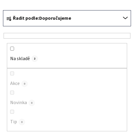
Ř
Řadit podle:
Doporučujeme
a
z
e
n
í
Na skladě
p
2
r
o
d
Akce
0
u
k
Novinka
0
t
ů
Tip
0