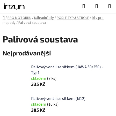
Přejít
Hledat
NÁKUPN
na
KOŠÍK
obsah
Domů
/
PRO MOTORKU
/
Náhradní díly
/
PODLE TYPU STROJE
/
Díly pro
mopedy
/
Palivová soustava
Palivová soustava
Nejprodávanější
Palivový ventil se sítkem (JAWA 50/350) -
Typ1
skladem
(7 ks)
335 Kč
Palivový ventil se sítkem (M12)
skladem
(10 ks)
385 Kč