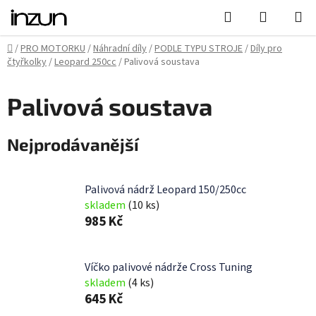
Přejít
Hledat
NÁKUPN
na
KOŠÍK
obsah
Domů
/
PRO MOTORKU
/
Náhradní díly
/
PODLE TYPU STROJE
/
Díly pro
čtyřkolky
/
Leopard 250cc
/
Palivová soustava
Palivová soustava
Nejprodávanější
Palivová nádrž Leopard 150/250cc
skladem
(10 ks)
985 Kč
Víčko palivové nádrže Cross Tuning
skladem
(4 ks)
645 Kč