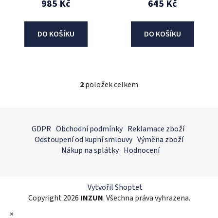
985 Kč
645 Kč
ů
DO KOŠÍKU
DO KOŠÍKU
2
položek celkem
O
v
l
Z
á
á
GDPR
Obchodní podmínky
Reklamace zboží
d
p
Odstoupení od kupní smlouvy
Výměna zboží
a
a
Nákup na splátky
Hodnocení
c
t
í
í
p
r
Vytvořil Shoptet
v
Copyright 2026
INZUN
. Všechna práva vyhrazena.
k
×