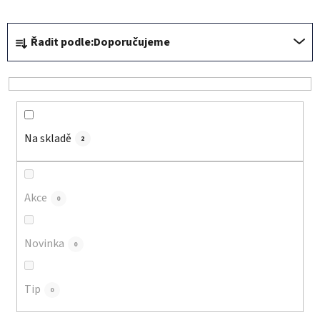
Ř
Řadit podle:
Doporučujeme
a
z
e
n
í
Na skladě
p
2
r
o
d
Akce
0
u
k
Novinka
0
t
ů
Tip
0