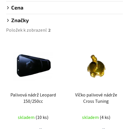
Cena
Značky
Položek k zobrazení:
2
V
ý
p
i
s
p
r
Palivová nádrž Leopard
Víčko palivové nádrže
o
150/250cc
Cross Tuning
d
u
skladem
(10 ks)
skladem
(4 ks)
k
t