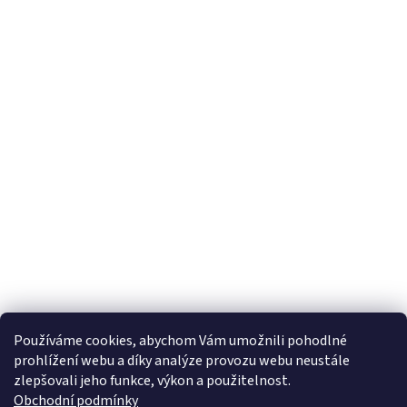
s
u
Používáme cookies, abychom Vám umožnili pohodlné
prohlížení webu a díky analýze provozu webu neustále
zlepšovali jeho funkce, výkon a použitelnost.
Obchodní podmínky