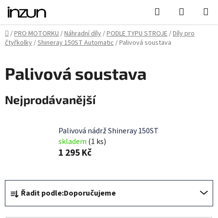
Přejít
Hledat
NÁKUPN
na
KOŠÍK
obsah
Domů
/
PRO MOTORKU
/
Náhradní díly
/
PODLE TYPU STROJE
/
Díly pro
čtyřkolky
/
Shineray 150ST Automatic
/
Palivová soustava
Palivová soustava
Nejprodávanější
Palivová nádrž Shineray 150ST
skladem
(1 ks)
1 295 Kč
Ř
Řadit podle:
Doporučujeme
a
z