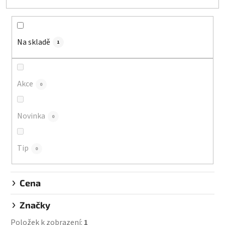
e
n
í
Na skladě
p
1
r
o
d
Akce
0
u
k
Novinka
0
t
ů
Tip
0
Cena
Značky
Položek k zobrazení:
1