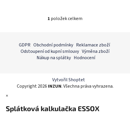
1
položek celkem
O
v
l
Z
á
á
GDPR
Obchodní podmínky
Reklamace zboží
d
p
Odstoupení od kupní smlouvy
Výměna zboží
a
a
Nákup na splátky
Hodnocení
c
t
í
í
p
r
Vytvořil Shoptet
v
Copyright 2026
INZUN
. Všechna práva vyhrazena.
k
×
y
v
Splátková kalkulačka ESSOX
ý
p
i