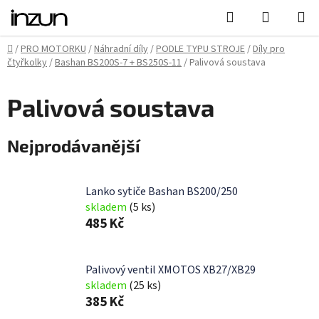
Přejít
Hledat
NÁKUPN
na
KOŠÍK
obsah
Domů
/
PRO MOTORKU
/
Náhradní díly
/
PODLE TYPU STROJE
/
Díly pro
čtyřkolky
/
Bashan BS200S-7 + BS250S-11
/
Palivová soustava
Palivová soustava
Nejprodávanější
Lanko sytiče Bashan BS200/250
skladem
(5 ks)
485 Kč
Palivový ventil XMOTOS XB27/XB29
skladem
(25 ks)
385 Kč