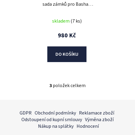
sada zámků pro Bashan
BS200/BS250/ Shineray
250
skladem
(7 ks)
980 Kč
DO KOŠÍKU
3
položek celkem
O
v
l
Z
á
á
GDPR
Obchodní podmínky
Reklamace zboží
d
p
Odstoupení od kupní smlouvy
Výměna zboží
a
a
Nákup na splátky
Hodnocení
c
t
í