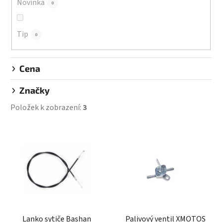
Novinka
0
t
ů
Tip
0
Cena
Značky
Položek k zobrazení:
3
V
ý
p
i
s
p
r
Lanko sytiče Bashan
Palivový ventil XMOTOS
o