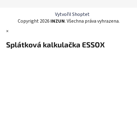
í
p
r
Vytvořil Shoptet
v
Copyright 2026
INZUN
. Všechna práva vyhrazena.
k
×
y
v
Splátková kalkulačka ESSOX
ý
p
i
s
u