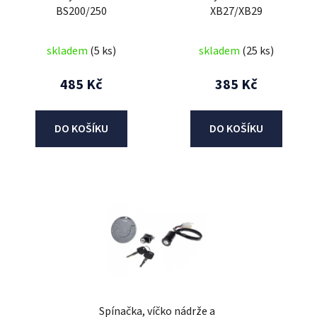
BS200/250
XB27/XB29
d
u
skladem
(5 ks)
skladem
(25 ks)
k
t
485 Kč
385 Kč
ů
DO KOŠÍKU
DO KOŠÍKU
Spínačka, víčko nádrže a