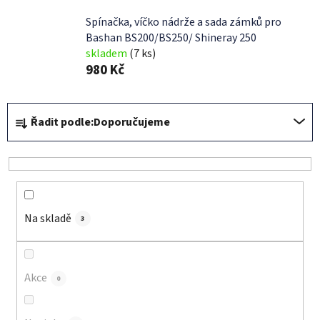
Spínačka, víčko nádrže a sada zámků pro
Bashan BS200/BS250/ Shineray 250
skladem
(7 ks)
980 Kč
Ř
Řadit podle:
Doporučujeme
a
z
e
n
í
Na skladě
p
3
r
o
d
Akce
0
u
k