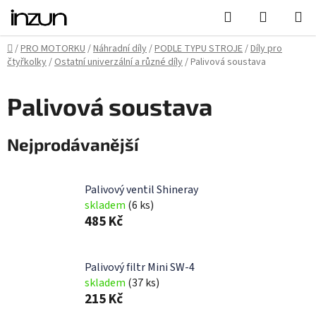
Přejít
Hledat
NÁKUPN
na
KOŠÍK
obsah
Domů
/
PRO MOTORKU
/
Náhradní díly
/
PODLE TYPU STROJE
/
Díly pro
čtyřkolky
/
Ostatní univerzální a různé díly
/
Palivová soustava
Palivová soustava
Nejprodávanější
Palivový ventil Shineray
skladem
(6 ks)
485 Kč
Palivový filtr Mini SW-4
skladem
(37 ks)
215 Kč