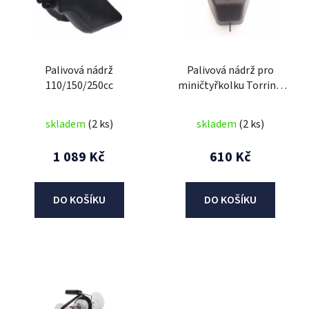
i
s
p
r
Palivová nádrž
Palivová nádrž pro
o
110/150/250cc
miničtyřkolku Torrino
d
49cc 2t
u
skladem
(2 ks)
skladem
(2 ks)
k
t
1 089 Kč
610 Kč
ů
DO KOŠÍKU
DO KOŠÍKU