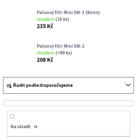
Palivový filtr Mini SW-1 (8mm)
skladem
(16 ks)
235 Kč
Palivový filtr Mini SW-2
skladem
(>99 ks)
208 Kč
Ř
Řadit podle:
Doporučujeme
a
z
e
n
í
Na skladě
p
11
r