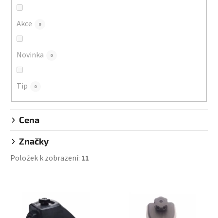
o
d
Akce
0
u
k
Novinka
0
t
ů
Tip
0
Cena
Značky
Položek k zobrazení:
11
V
ý
p