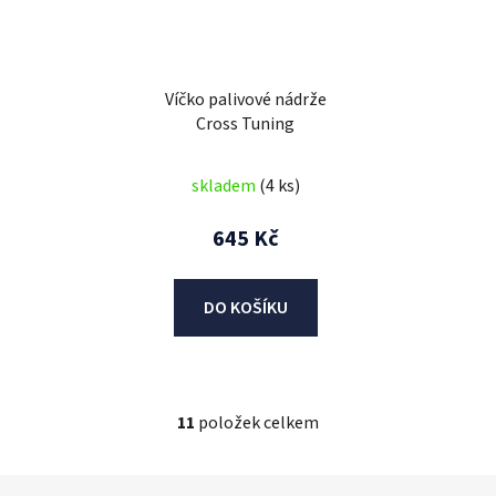
Víčko palivové nádrže
Cross Tuning
skladem
(4 ks)
645 Kč
DO KOŠÍKU
11
položek celkem
O
v
l
Z