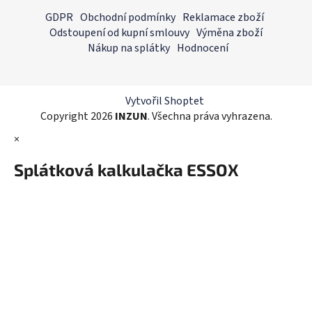
á
á
GDPR
Obchodní podmínky
Reklamace zboží
d
p
Odstoupení od kupní smlouvy
Výměna zboží
a
a
Nákup na splátky
Hodnocení
c
t
í
í
p
r
Vytvořil Shoptet
v
Copyright 2026
INZUN
. Všechna práva vyhrazena.
k
×
y
v
Splátková kalkulačka ESSOX
ý
p
i
s
u