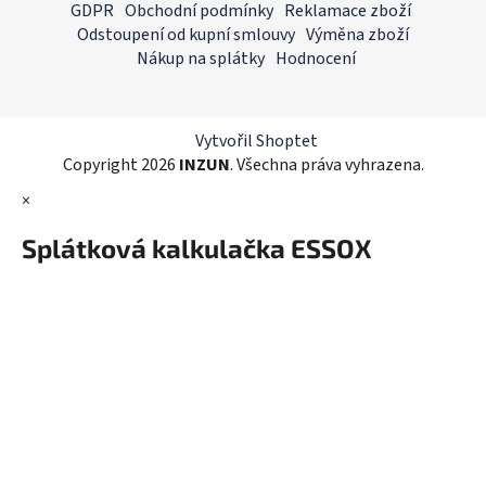
á
GDPR
Obchodní podmínky
Reklamace zboží
p
Odstoupení od kupní smlouvy
Výměna zboží
a
Nákup na splátky
Hodnocení
t
í
Vytvořil Shoptet
Copyright 2026
INZUN
. Všechna práva vyhrazena.
×
Splátková kalkulačka ESSOX