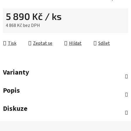
5 890 Kč
/ ks
4 868 Kč bez DPH
Měrná cena:
Tisk
Zeptat se
Hlídat
Sdílet
Varianty
Popis
Diskuze
Z