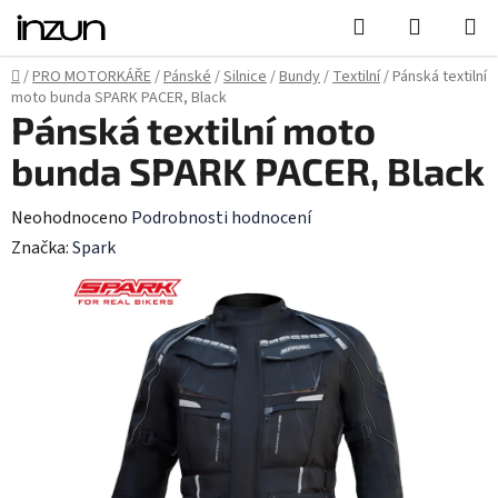
Přejít
Hledat
NÁKUPN
na
KOŠÍK
obsah
Domů
/
PRO MOTORKÁŘE
/
Pánské
/
Silnice
/
Bundy
/
Textilní
/
Pánská textilní
moto bunda SPARK PACER, Black
Pánská textilní moto
bunda SPARK PACER, Black
Průměrné
Neohodnoceno
Podrobnosti hodnocení
hodnocení
Značka:
Spark
produktu
je
0,0
z
5
hvězdiček.