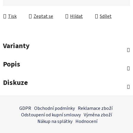
Měrná cena:
Tisk
Zeptat se
Hlídat
Sdílet
Varianty
Popis
Diskuze
Z
á
GDPR
Obchodní podmínky
Reklamace zboží
p
Odstoupení od kupní smlouvy
Výměna zboží
a
Nákup na splátky
Hodnocení
t