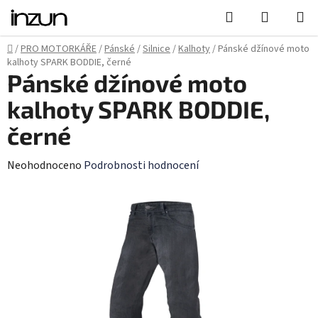
Přejít
Hledat
NÁKUPN
na
KOŠÍK
obsah
Domů
/
PRO MOTORKÁŘE
/
Pánské
/
Silnice
/
Kalhoty
/
Pánské džínové moto
kalhoty SPARK BODDIE, černé
Pánské džínové moto
kalhoty SPARK BODDIE,
černé
Průměrné
Neohodnoceno
Podrobnosti hodnocení
hodnocení
produktu
je
0,0
z
5
hvězdiček.