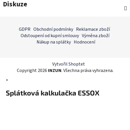
Diskuze
Z
á
GDPR
Obchodní podmínky
Reklamace zboží
p
Odstoupení od kupní smlouvy
Výměna zboží
a
Nákup na splátky
Hodnocení
t
í
Vytvořil Shoptet
Copyright 2026
INZUN
. Všechna práva vyhrazena.
×
Splátková kalkulačka ESSOX