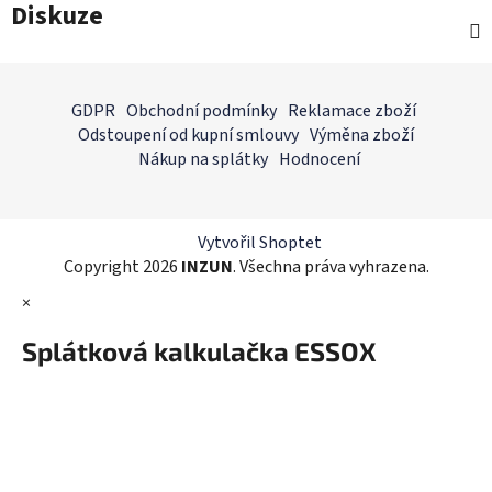
Diskuze
Z
á
GDPR
Obchodní podmínky
Reklamace zboží
p
Odstoupení od kupní smlouvy
Výměna zboží
a
Nákup na splátky
Hodnocení
t
í
Vytvořil Shoptet
Copyright 2026
INZUN
. Všechna práva vyhrazena.
×
Splátková kalkulačka ESSOX