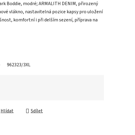
park Boddie, modré; ARMALITH DENIM, přirozený
ové vlákno, nastavitelná pozice kapsy pro uložení
nost, komfortní i při delším sezení, příprava na
962323/3XL
Hlídat
Sdílet