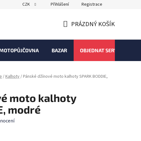
CZK
Přihlášení
Registrace
PRÁZDNÝ KOŠÍK
NÁKUPNÍ
KOŠÍK
MOTOPŮJČOVNA
BAZAR
OBJEDNAT SERVIS
ce
/
Kalhoty
/
Pánské džínové moto kalhoty SPARK BODDIE,
vé moto kalhoty
, modré
nocení