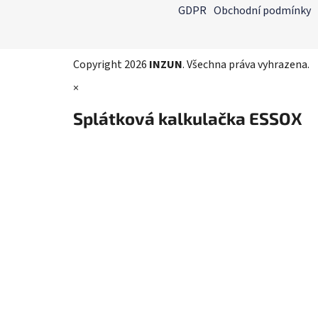
á
GDPR
Obchodní podmínky
p
a
t
Copyright 2026
INZUN
. Všechna práva vyhrazena.
í
×
Splátková kalkulačka ESSOX