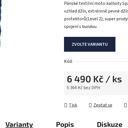
Pánské textilní moto kalhoty S
je
vzhled džín, extrémně pevné džín
0,0
protektorů(Level 2), super prodyš
z
spojení s bundou
5
hvězdiček.
ZVOLTE VARIANTU
Kód:
6 490 Kč
/ ks
5 364 Kč bez DPH
Měrná cena:
Tisk
Zeptat se
Varianty
Popis
Diskuze