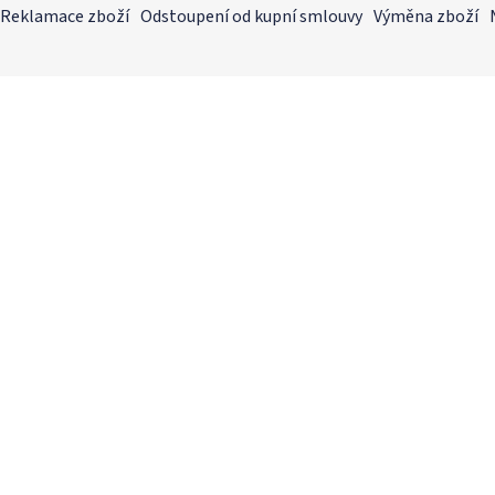
Reklamace zboží
Odstoupení od kupní smlouvy
Výměna zboží