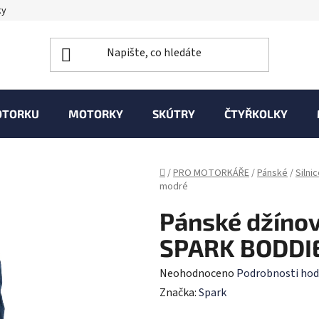
ky
OTORKU
MOTORKY
SKÚTRY
ČTYŘKOLKY
Domů
/
PRO MOTORKÁŘE
/
Pánské
/
Silni
modré
Pánské džíno
SPARK BODDIE
Průměrné
Neohodnoceno
Podrobnosti hod
hodnocení
Značka:
Spark
produktu