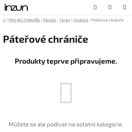
Přejít
Hledat
NÁKUPN
na
KOŠÍK
obsah
Domů
/
PRO MOTORKÁŘE
/
Pánské
/
Terén
/
Chrániče
/
Páteřové chrániče
Páteřové chrániče
Produkty teprve připravujeme.
Můžete se ale podívat na ostatní kategorie.