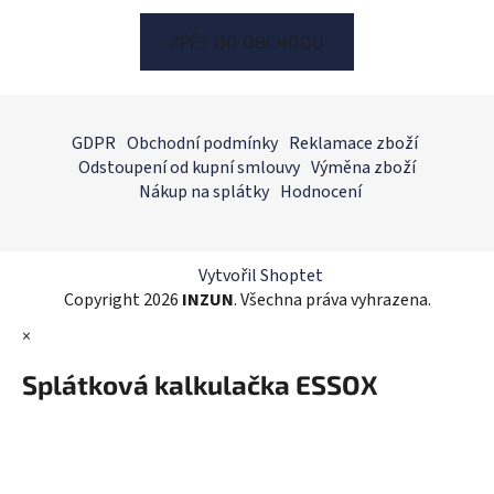
ZPĚT DO OBCHODU
Z
á
GDPR
Obchodní podmínky
Reklamace zboží
p
Odstoupení od kupní smlouvy
Výměna zboží
a
Nákup na splátky
Hodnocení
t
í
Vytvořil Shoptet
Copyright 2026
INZUN
. Všechna práva vyhrazena.
×
Splátková kalkulačka ESSOX