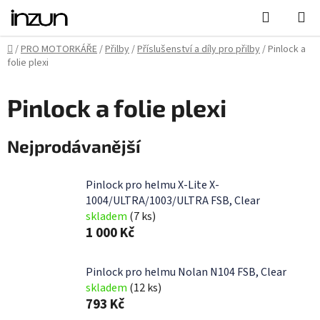
Přejít
Hledat
N
na
K
obsah
Domů
/
PRO MOTORKÁŘE
/
Přilby
/
Příslušenství a díly pro přilby
/
Pinlock a
folie plexi
Pinlock a folie plexi
Nejprodávanější
Pinlock pro helmu X-Lite X-
1004/ULTRA/1003/ULTRA FSB, Clear
skladem
(7 ks)
1 000 Kč
Pinlock pro helmu Nolan N104 FSB, Clear
skladem
(12 ks)
793 Kč