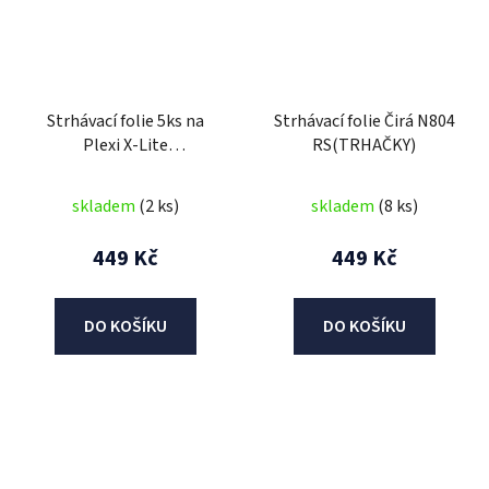
Strhávací folie 5ks na
Strhávací folie Čirá N804
Plexi X-Lite
RS(TRHAČKY)
X803/802/801/603(TRHAČKY)
skladem
(2 ks)
skladem
(8 ks)
449 Kč
449 Kč
DO KOŠÍKU
DO KOŠÍKU