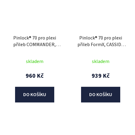
Pinlock® 70 pro plexi
Pinlock® 70 pro plexi
přileb COMMANDER,
přileb FormX, CASSIDA
AIROH
(čirý)
skladem
skladem
960 Kč
939 Kč
DO KOŠÍKU
DO KOŠÍKU