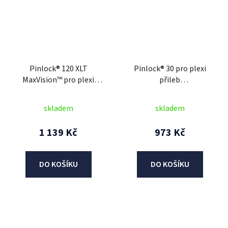
Pinlock® 120 XLT
Pinlock® 30 pro plexi
MaxVision™ pro plexi
přileb
přileb Modulo 2.1 Plus
N312/N968/N967/N401/304S/
Carbon, CASSIDA (čirý)
NOX (čirý)
skladem
skladem
1 139 Kč
973 Kč
DO KOŠÍKU
DO KOŠÍKU