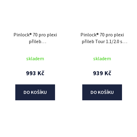
Pinlock® 70 pro plexi
Pinlock® 70 pro plexi
přileb
přileb Tour 1.1/2.0 s
STORM/MOVEMENT S/ST
přípravou pro Pinlock®,
301, AIROH
CASSIDA (čirý)
skladem
skladem
993 Kč
939 Kč
DO KOŠÍKU
DO KOŠÍKU