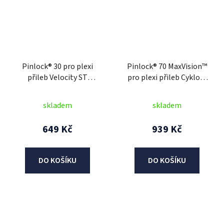
Pinlock® 30 pro plexi
Pinlock® 70 MaxVision™
přileb Velocity ST
pro plexi přileb Cyklon,
1.0/2.0/2.1 a Compress 1.0
CASSIDA (čirý)
s plexi s přípravou pro
skladem
skladem
Pinlock®, CASSIDA (čirý)
649 Kč
939 Kč
DO KOŠÍKU
DO KOŠÍKU