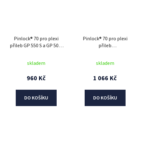
Pinlock® 70 pro plexi
Pinlock® 70 pro plexi
přileb GP 550 S a GP 500,
přileb
AIROH
N127/N128/N129/N130,
NOX (čirý)
skladem
skladem
960 Kč
1 066 Kč
DO KOŠÍKU
DO KOŠÍKU