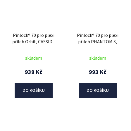
Pinlock® 70 pro plexi
Pinlock® 70 pro plexi
přileb Orbit, CASSIDA
přileb PHANTOM S,
(čirý)
AIROH
skladem
skladem
939 Kč
993 Kč
DO KOŠÍKU
DO KOŠÍKU