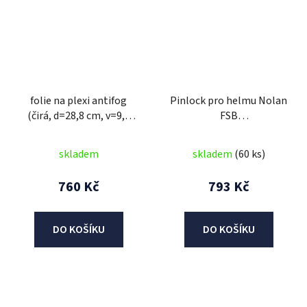
folie na plexi antifog
Pinlock pro helmu Nolan
(čirá, d=28,8 cm, v=9,8
FSB
cm, samolepící okraj,
N103/102/101/100/91/EVO/90
folie proti zamlžení),
skladem
skladem
(60 ks)
NOX
760 Kč
793 Kč
DO KOŠÍKU
DO KOŠÍKU