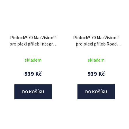
Pinlock® 70 MaxVision™
Pinlock® 70 MaxVision™
pro plexi přileb Integral
pro plexi přileb Road
GT 2.0/2.1 a GTS 2.1,
Runner, CASSIDA (čirý)
CASSIDA (čirý)
skladem
skladem
939 Kč
939 Kč
DO KOŠÍKU
DO KOŠÍKU