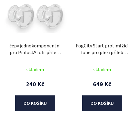
čepy jednokomponentní
FogCity Start protimlžící
pro Pinlock® folii přileb,
folie pro plexi přileb
CASSIDA (pár)
F18/K40/XD1, ZED (čirá)
skladem
skladem
240 Kč
649 Kč
DO KOŠÍKU
DO KOŠÍKU