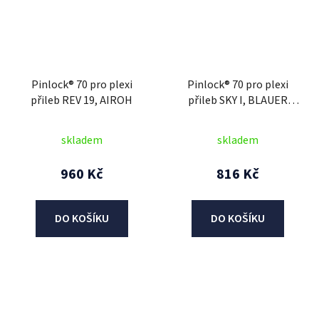
Pinlock® 70 pro plexi
Pinlock® 70 pro plexi
přileb REV 19, AIROH
přileb SKY I, BLAUER
(čirý, pro model přilby do
roku 2017)
skladem
skladem
960 Kč
816 Kč
DO KOŠÍKU
DO KOŠÍKU