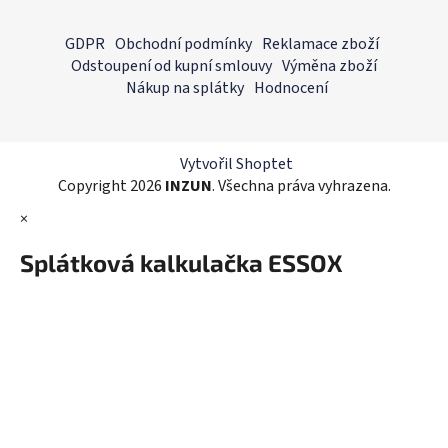
l
Z
á
á
GDPR
Obchodní podmínky
Reklamace zboží
d
p
Odstoupení od kupní smlouvy
Výměna zboží
a
a
Nákup na splátky
Hodnocení
c
t
í
í
p
r
Vytvořil Shoptet
v
Copyright 2026
INZUN
. Všechna práva vyhrazena.
k
×
y
v
Splátková kalkulačka ESSOX
ý
p
i
s
u