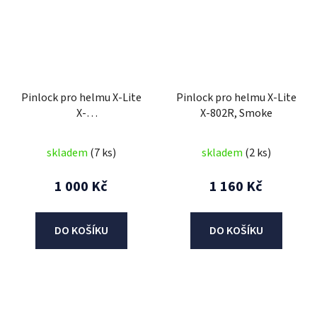
Pinlock pro helmu X-Lite
Pinlock pro helmu X-Lite
X-
X-802R, Smoke
1004/ULTRA/1003/ULTRA
FSB, Clear
skladem
(7 ks)
skladem
(2 ks)
1 000 Kč
1 160 Kč
DO KOŠÍKU
DO KOŠÍKU