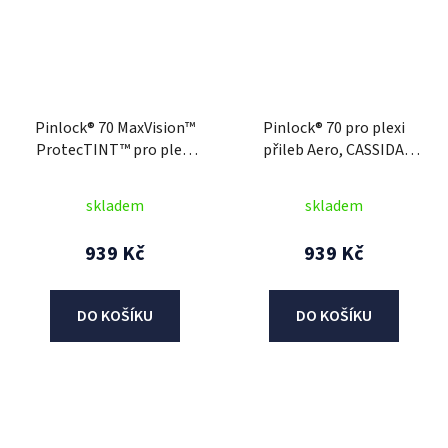
Pinlock® 70 MaxVision™
Pinlock® 70 pro plexi
ProtecTINT™ pro plexi
přileb Aero, CASSIDA
přileb Integral GT 2.0/2.1
(čirý)
a GTS 2.1, CASSIDA
skladem
skladem
(samozatmavovací
ProtecTINT™)
939 Kč
939 Kč
DO KOŠÍKU
DO KOŠÍKU