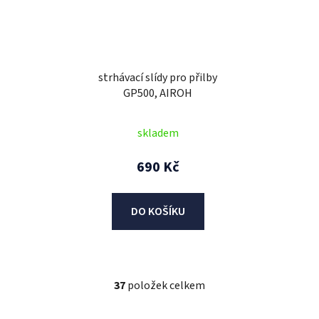
strhávací slídy pro přilby
GP500, AIROH
skladem
690 Kč
DO KOŠÍKU
37
položek celkem
O
v