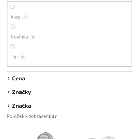
r
o
d
Akce
0
u
k
Novinka
0
t
ů
Tip
0
Cena
Značky
Značka
Položek k zobrazení:
37
V