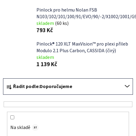
Pinlock pro helmu Nolan FSB
N103/102/101/100/91/EVO/90/-2/X1002/1001/G9
skladem
(60 ks)
793 Kč
Pinlock® 120 XLT MaxVision™ pro plexi přileb
Modulo 2.1 Plus Carbon, CASSIDA (čirý)
skladem
1 139 Kč
Ř
Řadit podle:
Doporučujeme
a
z
e
n
í
Na skladě
p
37