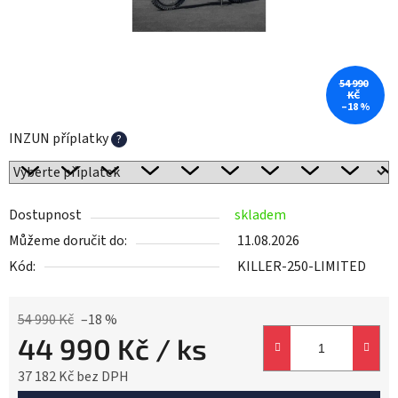
54 990
KČ
–18 %
INZUN příplatky
?
Dostupnost
skladem
Můžeme doručit do:
11.08.2026
Kód:
KILLER-250-LIMITED
54 990 Kč
–18 %
44 990 Kč
/ ks
37 182 Kč
bez DPH