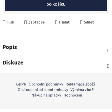
Měrná cena:
DO KOŠÍKU
Tisk
Zeptat se
Hlídat
Sdílet
Popis
Diskuze
Z
á
GDPR
Obchodní podmínky
Reklamace zboží
p
Odstoupení od kupní smlouvy
Výměna zboží
a
Nákup na splátky
Hodnocení
t
í