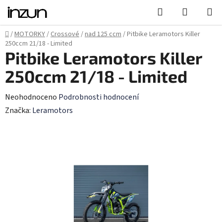
Přejít
Hledat
NÁKUPN
na
KOŠÍK
obsah
Domů
/
MOTORKY
/
Crossové
/
nad 125 ccm
/
Pitbike Leramotors Killer
250ccm 21/18 - Limited
Pitbike Leramotors Killer
250ccm 21/18 - Limited
Průměrné
Neohodnoceno
Podrobnosti hodnocení
hodnocení
Značka:
Leramotors
produktu
je
0,0
z
5
hvězdiček.