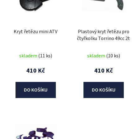
i
s
p
r
Kryt řetězu mini ATV
Plastový kryt řetězu pro
o
čtyřkolku Torrino 49cc 2t
d
u
skladem
(11 ks)
skladem
(10 ks)
k
t
410 Kč
410 Kč
ů
DO KOŠÍKU
DO KOŠÍKU