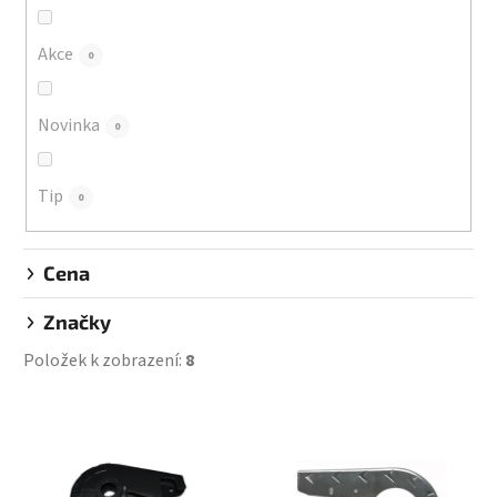
o
d
Akce
0
u
k
Novinka
0
t
ů
Tip
0
Cena
Značky
Položek k zobrazení:
8
V
ý
p