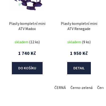
Plasty kompletní mini
Plasty kompletní mini
ATV Madox
ATV Renegade
skladem
(12 ks)
skladem
(9 ks)
1 740 Kč
1 950 Kč
DO KOŠÍKU
DETAIL
ČERNÁ
Černo-zelená
Čern