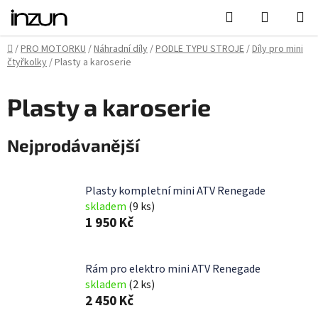
Přejít
Hledat
NÁKUPN
na
KOŠÍK
obsah
Domů
/
PRO MOTORKU
/
Náhradní díly
/
PODLE TYPU STROJE
/
Díly pro mini
čtyřkolky
/
Plasty a karoserie
Plasty a karoserie
Nejprodávanější
Plasty kompletní mini ATV Renegade
skladem
(9 ks)
1 950 Kč
Rám pro elektro mini ATV Renegade
skladem
(2 ks)
2 450 Kč