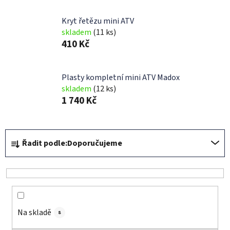
Kryt řetězu mini ATV
skladem
(11 ks)
410 Kč
Plasty kompletní mini ATV Madox
skladem
(12 ks)
1 740 Kč
Ř
Řadit podle:
Doporučujeme
a
z
e
n
í
Na skladě
p
8
r