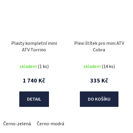
Plasty kompletní mini
Plexi štítek pro mini ATV
ATV Torrino
Cobra
skladem
(1 ks)
skladem
(14 ks)
1 740 Kč
335 Kč
DETAIL
DO KOŠÍKU
Černo-zelená
Černo-modrá
Černo-červená
černo-žlutá