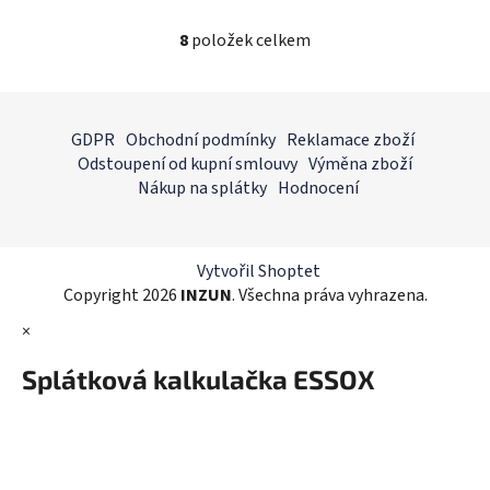
8
položek celkem
O
v
l
Z
á
á
GDPR
Obchodní podmínky
Reklamace zboží
d
p
Odstoupení od kupní smlouvy
Výměna zboží
a
a
Nákup na splátky
Hodnocení
c
t
í
í
p
r
Vytvořil Shoptet
v
Copyright 2026
INZUN
. Všechna práva vyhrazena.
k
×
y
v
Splátková kalkulačka ESSOX
ý
p
i
s
u