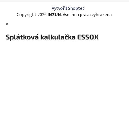
í
p
r
Vytvořil Shoptet
v
Copyright 2026
INZUN
. Všechna práva vyhrazena.
k
×
y
v
Splátková kalkulačka ESSOX
ý
p
i
s
u