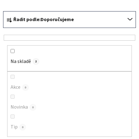
Ř
Řadit podle:
Doporučujeme
a
z
e
n
í
Na skladě
p
2
r
o
d
Akce
0
u
k
Novinka
0
t
ů
Tip
0