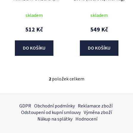
d
100% - USA
u
skladem
skladem
k
t
512 Kč
549 Kč
ů
DO KOŠÍKU
DO KOŠÍKU
2
položek celkem
O
v
l
Z
á
á
GDPR
Obchodní podmínky
Reklamace zboží
d
p
Odstoupení od kupní smlouvy
Výměna zboží
a
a
Nákup na splátky
Hodnocení
c
t
í