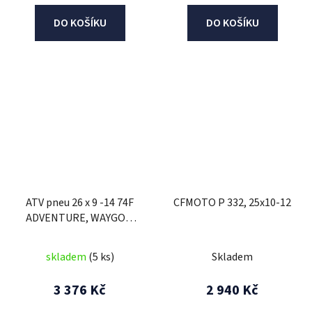
DO KOŠÍKU
DO KOŠÍKU
ATV pneu 26 x 9 -14 74F
CFMOTO P 332, 25x10-12
ADVENTURE, WAYGOM
(přední)
skladem
(5 ks)
Skladem
3 376 Kč
2 940 Kč