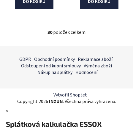
DO KOŠÍKU
DO KOŠÍKU
30
položek celkem
O
v
l
Z
á
á
GDPR
Obchodní podmínky
Reklamace zboží
d
p
Odstoupení od kupní smlouvy
Výměna zboží
a
a
Nákup na splátky
Hodnocení
c
t
í
í
p
r
Vytvořil Shoptet
v
Copyright 2026
INZUN
. Všechna práva vyhrazena.
k
×
y
v
Splátková kalkulačka ESSOX
ý