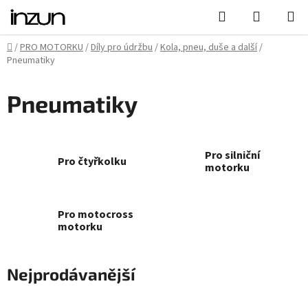
Přejít
Hledat
NÁKUPN
na
KOŠÍK
obsah
Domů
/
PRO MOTORKU
/
Díly pro údržbu
/
Kola, pneu, duše a další
/
Pneumatiky
Pneumatiky
Pro silniční
Pro čtyřkolku
motorku
Pro motocross
motorku
Nejprodávanější