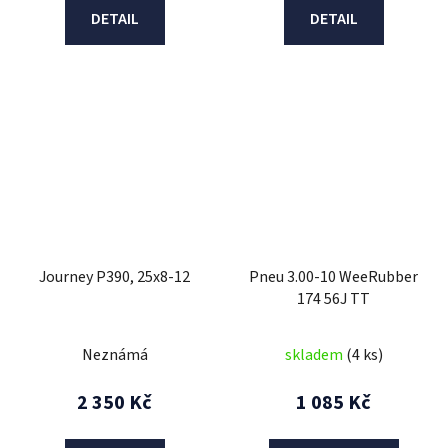
DETAIL
DETAIL
Journey P390, 25x8-12
Pneu 3.00-10 WeeRubber
174 56J TT
Neznámá
skladem
(4 ks)
2 350 Kč
1 085 Kč