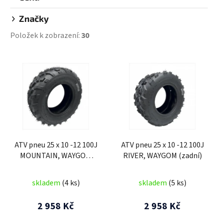
Značky
Položek k zobrazení:
30
V
ý
p
i
s
p
r
ATV pneu 25 x 10 -12 100J
ATV pneu 25 x 10 -12 100J
o
MOUNTAIN, WAYGOM
RIVER, WAYGOM (zadní)
d
(zadní)
u
skladem
(4 ks)
skladem
(5 ks)
k
t
2 958 Kč
2 958 Kč
ů