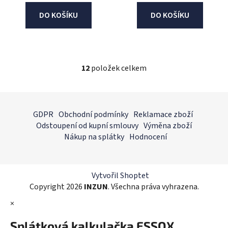
DO KOŠÍKU
DO KOŠÍKU
12
položek celkem
O
v
l
Z
á
á
GDPR
Obchodní podmínky
Reklamace zboží
d
p
Odstoupení od kupní smlouvy
Výměna zboží
a
a
Nákup na splátky
Hodnocení
c
t
í
í
p
r
Vytvořil Shoptet
v
Copyright 2026
INZUN
. Všechna práva vyhrazena.
k
×
y
v
Splátková kalkulačka ESSOX