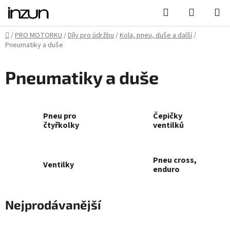
Přejít
Hledat
NÁKUPN
na
KOŠÍK
obsah
Domů
/
PRO MOTORKU
/
Díly pro údržbu
/
Kola, pneu, duše a další
/
Pneumatiky a duše
Pneumatiky a duše
Pneu pro
Čepičky
čtyřkolky
ventilků
Pneu cross,
Ventilky
enduro
Nejprodávanější