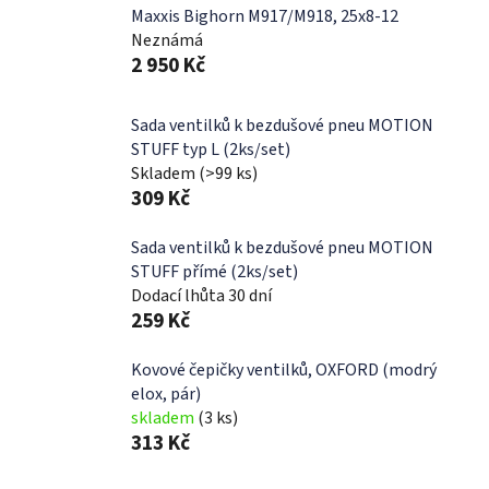
Maxxis Bighorn M917/M918, 25x8-12
Neznámá
2 950 Kč
Sada ventilků k bezdušové pneu MOTION
STUFF typ L (2ks/set)
Skladem
(>99 ks)
309 Kč
Sada ventilků k bezdušové pneu MOTION
STUFF přímé (2ks/set)
Dodací lhůta 30 dní
259 Kč
Kovové čepičky ventilků, OXFORD (modrý
elox, pár)
skladem
(3 ks)
313 Kč