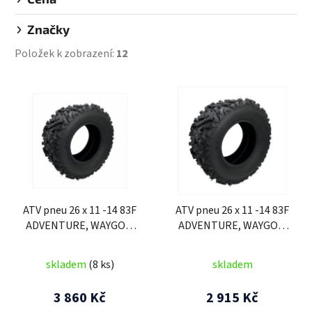
Značky
Položek k zobrazení:
12
V
ý
p
i
s
p
r
ATV pneu 26 x 11 -14 83F
ATV pneu 26 x 11 -14 83F
o
ADVENTURE, WAYGOM
ADVENTURE, WAYGOM
d
(zadní)
(zadní)
u
skladem
(8 ks)
skladem
k
t
3 860 Kč
2 915 Kč
ů