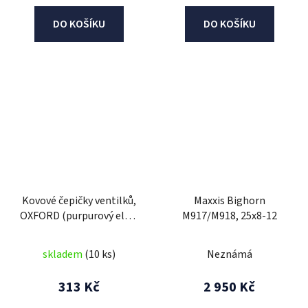
DO KOŠÍKU
DO KOŠÍKU
Kovové čepičky ventilků,
Maxxis Bighorn
OXFORD (purpurový elox,
M917/M918, 25x8-12
pár)
skladem
(10 ks)
Neznámá
313 Kč
2 950 Kč