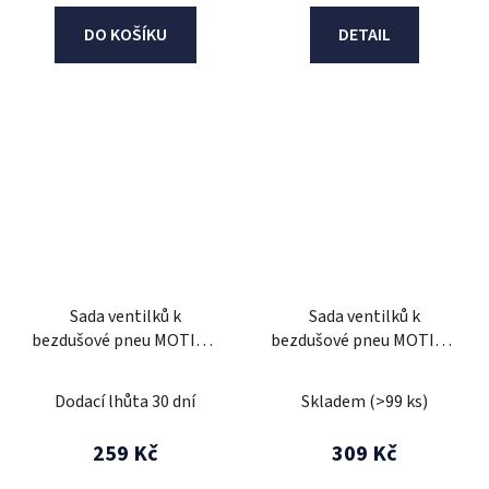
DO KOŠÍKU
DETAIL
Sada ventilků k
Sada ventilků k
bezdušové pneu MOTION
bezdušové pneu MOTION
STUFF přímé (2ks/set)
STUFF typ L (2ks/set)
Dodací lhůta 30 dní
Skladem
(>99 ks)
259 Kč
309 Kč