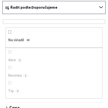
Ř
Řadit podle:
Doporučujeme
a
z
e
n
í
Na skladě
p
10
r
o
d
Akce
0
u
k
Novinka
0
t
ů
Tip
0
Cena