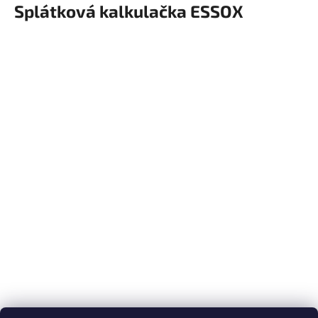
v
Splátková kalkulačka ESSOX
ý
p
i
s
u