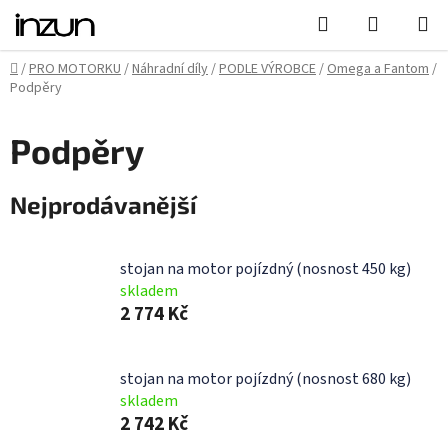
Přejít
Hledat
NÁKUPN
na
KOŠÍK
obsah
Domů
/
PRO MOTORKU
/
Náhradní díly
/
PODLE VÝROBCE
/
Omega a Fantom
/
Podpěry
Podpěry
Nejprodávanější
stojan na motor pojízdný (nosnost 450 kg)
skladem
2 774 Kč
stojan na motor pojízdný (nosnost 680 kg)
skladem
2 742 Kč