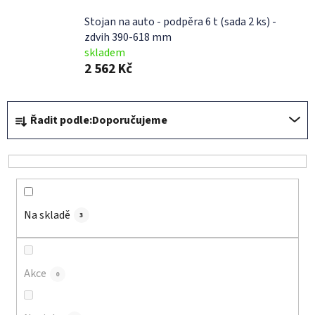
Stojan na auto - podpěra 6 t (sada 2 ks) -
zdvih 390-618 mm
skladem
2 562 Kč
Ř
Řadit podle:
Doporučujeme
a
z
e
n
í
Na skladě
p
3
r
o
d
Akce
0
u
k