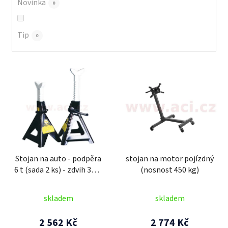
Novinka
0
t
ů
Tip
0
V
ý
p
i
s
p
r
Stojan na auto - podpěra
stojan na motor pojízdný
o
6 t (sada 2 ks) - zdvih 390-
(nosnost 450 kg)
d
618 mm
u
skladem
skladem
k
t
2 562 Kč
2 774 Kč
ů