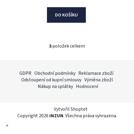
DO KOŠÍKU
3
položek celkem
O
v
l
Z
á
á
GDPR
Obchodní podmínky
Reklamace zboží
d
p
Odstoupení od kupní smlouvy
Výměna zboží
a
a
Nákup na splátky
Hodnocení
c
t
í
í
p
r
Vytvořil Shoptet
v
Copyright 2026
INZUN
. Všechna práva vyhrazena.
k
×
y