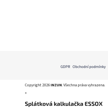
Z
á
GDPR
Obchodní podmínky
p
a
t
Copyright 2026
INZUN
. Všechna práva vyhrazena.
í
×
Splátková kalkulačka ESSOX