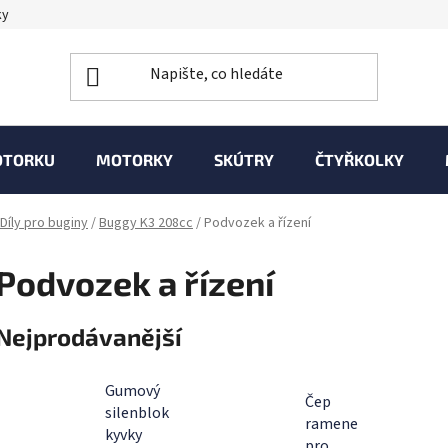
ky
OTORKU
MOTORKY
SKÚTRY
ČTYŘKOLKY
Díly pro buginy
/
Buggy K3 208cc
/
Podvozek a řízení
Podvozek a řízení
Nejprodávanější
Gumový
Čep
silenblok
ramene
kyvky
pro