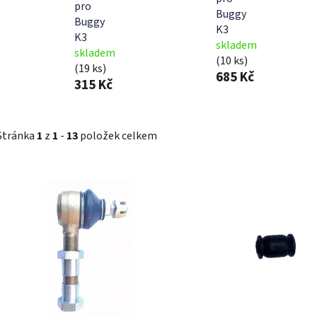
pro
Buggy
Buggy
K3
K3
skladem
skladem
(10 ks)
(19 ks)
685 Kč
315 Kč
Stránka
1
z
1
-
13
položek celkem
V
ý
p
i
s
p
r
o