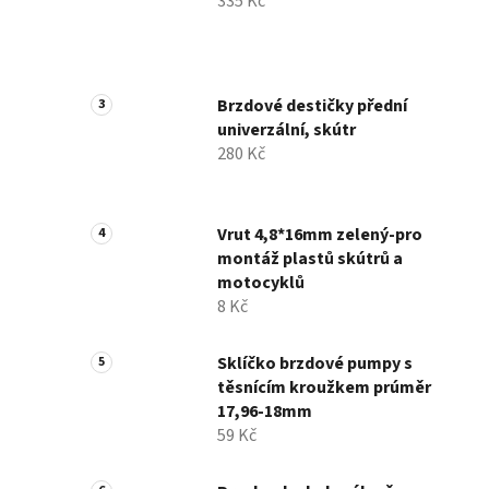
335 Kč
Brzdové destičky přední
univerzální, skútr
280 Kč
Vrut 4,8*16mm zelený-pro
montáž plastů skútrů a
motocyklů
8 Kč
Sklíčko brzdové pumpy s
těsnícím kroužkem prúměr
17,96-18mm
59 Kč