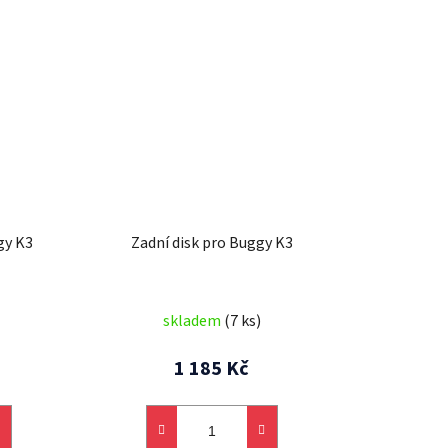
gy K3
Zadní disk pro Buggy K3
skladem
(7 ks)
1 185 Kč