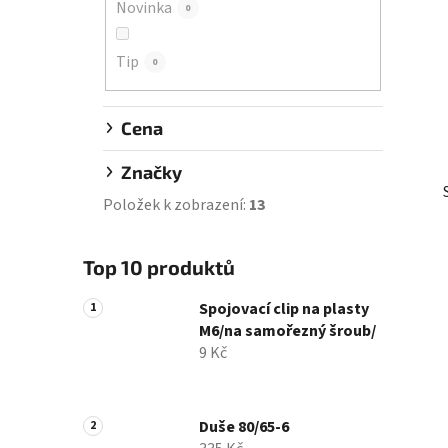
Novinka
0
í
p
Tip
a
0
n
e
Cena
l
Značky
Položek k zobrazení:
13
Top 10 produktů
Spojovací clip na plasty
M6/na samořezný šroub/
9 Kč
Duše 80/65-6