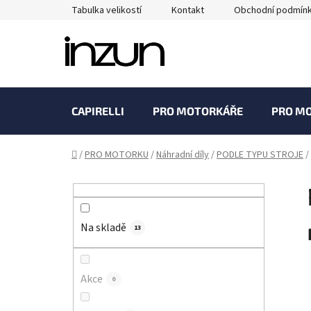
Přejít
Tabulka velikostí
Kontakt
Obchodní podmín
na
obsah
CAPIRELLI
PRO MOTORKÁŘE
PRO M
Domů
/
PRO MOTORKU
/
Náhradní díly
/
PODLE TYPU STROJE
/
P
o
s
Na skladě
t
13
r
a
Akce
0
n
n