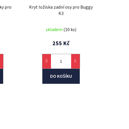
k
ky pro
Kryt ložiska zadní osy pro Buggy
t
K3
ů
skladem
(10 ks)
255 Kč
DO KOŠÍKU