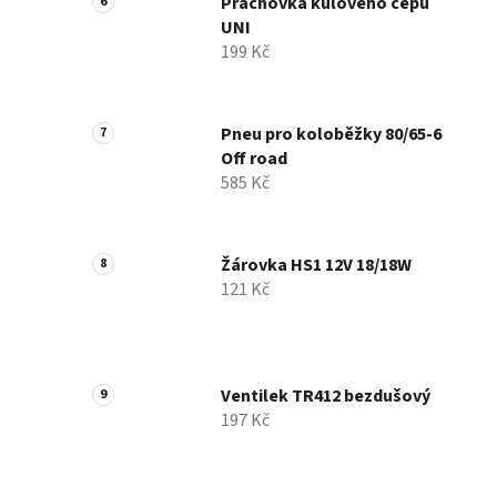
Prachovka kulového čepu
UNI
199 Kč
Pneu pro koloběžky 80/65-6
Off road
585 Kč
Žárovka HS1 12V 18/18W
121 Kč
Ventilek TR412 bezdušový
197 Kč