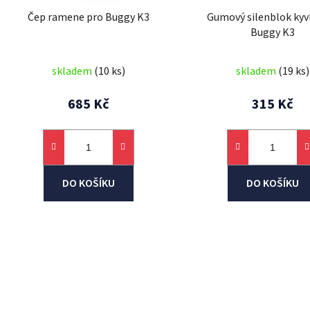
d
Čep ramene pro Buggy K3
Gumový silenblok kyv
u
Buggy K3
k
t
skladem
(10 ks)
skladem
(19 ks)
ů
685 Kč
315 Kč
DO KOŠÍKU
DO KOŠÍKU