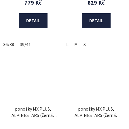
779 Kč
829 Kč
DETAIL
DETAIL
36/38
39/41
L
M
S
ponožky MX PLUS,
ponožky MX PLUS,
ALPINESTARS (černá/
ALPINESTARS (černá/
červená/modrá/šedá)
šedá/žlutá fluo) 2026
2026