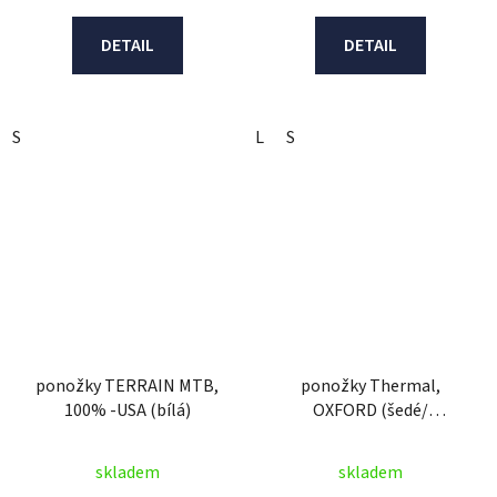
DETAIL
DETAIL
S
L
S
ponožky TERRAIN MTB,
ponožky Thermal,
100% -USA (bílá)
OXFORD (šedé/
černé/modré)
skladem
skladem