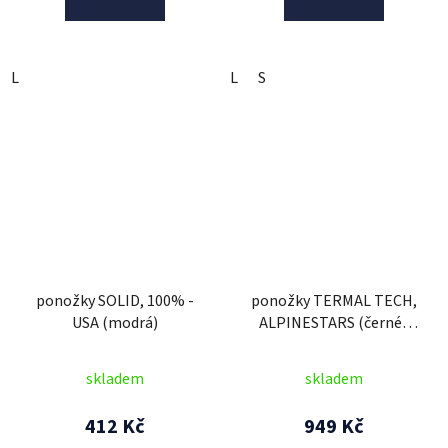
L
L
S
ponožky SOLID, 100% -
ponožky TERMAL TECH,
USA (modrá)
ALPINESTARS (černé/
šedé)
skladem
skladem
412 Kč
949 Kč