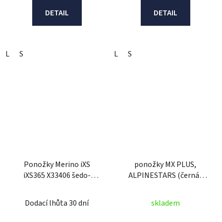
DETAIL
DETAIL
L
S
L
S
Ponožky Merino iXS
ponožky MX PLUS,
iXS365 X33406 šedo-
ALPINESTARS (černá/
červený 36/38
červená fluo/žlutá
fluo/modrá) 2026
Dodací lhůta 30 dní
skladem