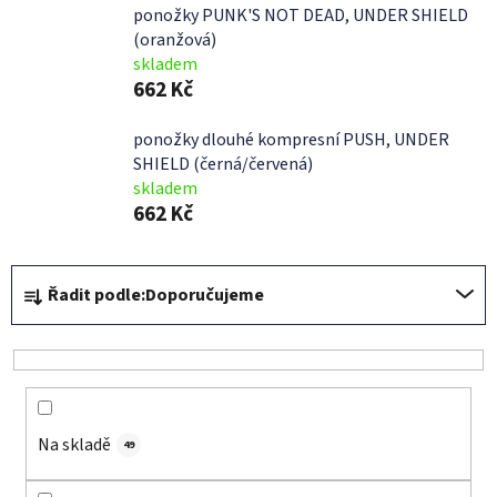
ponožky PUNK'S NOT DEAD, UNDER SHIELD
(oranžová)
skladem
662 Kč
ponožky dlouhé kompresní PUSH, UNDER
SHIELD (černá/červená)
skladem
662 Kč
Ř
Řadit podle:
Doporučujeme
a
z
e
n
í
Na skladě
p
49
r