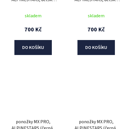
(černá/červená fluo/žlutá
(černá/červená/modrá/
fluo/modrá) 2026
šedá) 2026
skladem
skladem
700 Kč
700 Kč
DO KOŠÍKU
DO KOŠÍKU
ponožky MX PRO,
ponožky MX PRO,
ALPINESTARS (černá/
ALPINESTARS (černá/