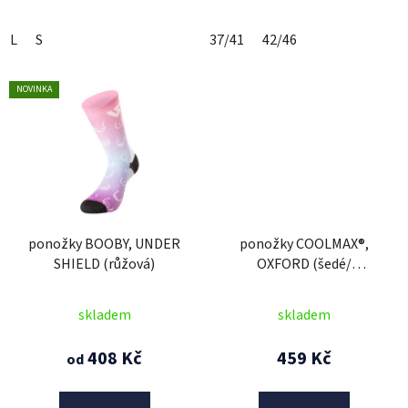
L
S
37/41
42/46
NOVINKA
ponožky BOOBY, UNDER
ponožky COOLMAX®,
SHIELD (růžová)
OXFORD (šedé/
černé/modré)
skladem
skladem
408 Kč
459 Kč
od