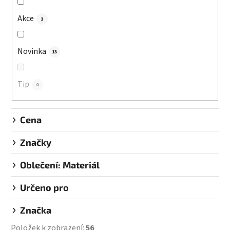
o
d
Akce
1
u
k
Novinka
13
t
ů
Tip
0
Cena
Značky
Oblečení: Materiál
Určeno pro
Značka
Položek k zobrazení:
56