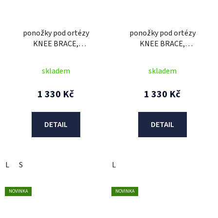
ponožky pod ortézy
ponožky pod ortézy
KNEE BRACE,
KNEE BRACE,
ALPINESTARS (červená
ALPINESTARS (modrá/
fluo/bílá/černá) 2026
žlutá fluo/bílá/černá)
skladem
skladem
2026
1 330 Kč
1 330 Kč
DETAIL
DETAIL
L
S
L
NOVINKA
NOVINKA