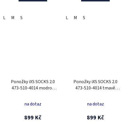
L
M
S
L
M
S
Ponožky iXS SOCKS 2.0
Ponožky iXS SOCKS 2.0
473-510-4014 modro-
473-510-4014 tmavě
šedá L
červené L
na dotaz
na dotaz
899 Kč
899 Kč