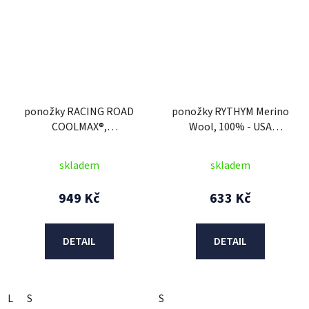
ponožky RACING ROAD
ponožky RYTHYM Merino
COOLMAX®,
Wool, 100% - USA
ALPINESTARS
(modrá)
(černá/bílá/červená)
skladem
skladem
949 Kč
633 Kč
DETAIL
DETAIL
L
S
S