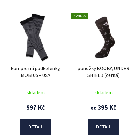
V
NOVINKA
ý
p
i
s
p
r
kompresní podkolenky,
ponožky BOOBY, UNDER
o
MOBIUS - USA
SHIELD (černá)
d
u
skladem
skladem
k
t
997 Kč
395 Kč
od
ů
DETAIL
DETAIL