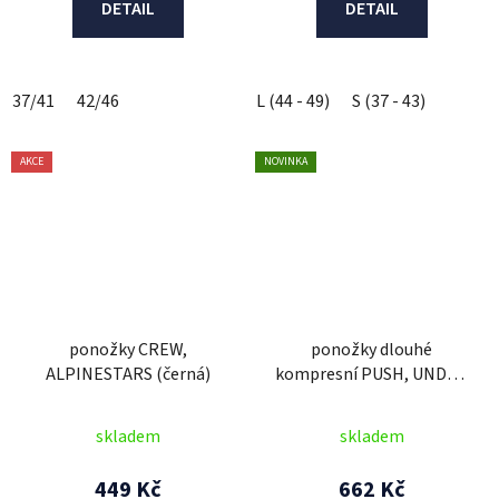
DETAIL
DETAIL
37/41
42/46
L (44 - 49)
S (37 - 43)
AKCE
NOVINKA
ponožky CREW,
ponožky dlouhé
ALPINESTARS (černá)
kompresní PUSH, UNDER
SHIELD (černá/červená)
skladem
skladem
449 Kč
662 Kč