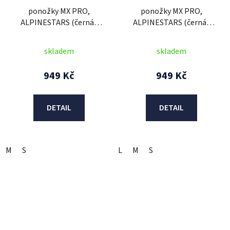
ponožky MX PRO,
ponožky MX PRO,
ALPINESTARS (černá/
ALPINESTARS (černá/
šedá/fialová/oranžová)
žlutá fluo/šedá) 2026
2026
skladem
skladem
949 Kč
949 Kč
DETAIL
DETAIL
M
S
L
M
S