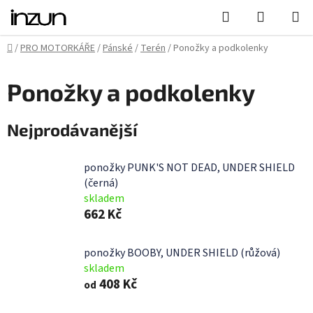
Přejít
Hledat
NÁKUPN
na
KOŠÍK
obsah
Domů
/
PRO MOTORKÁŘE
/
Pánské
/
Terén
/
Ponožky a podkolenky
Ponožky a podkolenky
Nejprodávanější
ponožky PUNK'S NOT DEAD, UNDER SHIELD
(černá)
skladem
662 Kč
ponožky BOOBY, UNDER SHIELD (růžová)
skladem
408 Kč
od