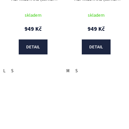
červená fluo/žlutá
červená/šedá) 2026
fluo/modrá) 2026
skladem
skladem
949 Kč
949 Kč
DETAIL
DETAIL
L
S
M
S