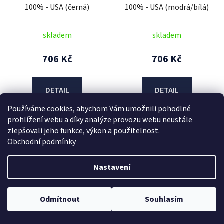
100% - USA (černá)
100% - USA (modrá/bílá)
skladem
skladem
706 Kč
706 Kč
DETAIL
DETAIL
Používáme cookies, abychom Vám umožnili pohodlné
prohlížení webu a díky analýze provozu webu neustále
zlepšovali jeho funkce, výkon a použitelnost.
S
S
Obchodní podmínky
Nastavení
Odmítnout
Souhlasím