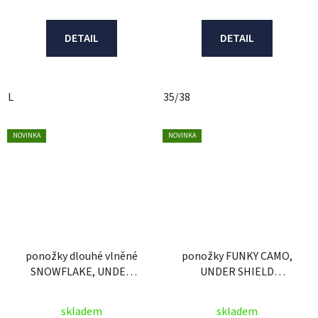
DETAIL
DETAIL
L
35/38
NOVINKA
NOVINKA
ponožky dlouhé vlněné
ponožky FUNKY CAMO,
SNOWFLAKE, UNDER
UNDER SHIELD
SHIELD (černá)
(fialová/růžová/žlutá)
skladem
skladem