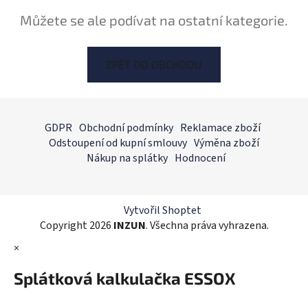
Můžete se ale podívat na ostatní kategorie.
ZPĚT DO OBCHODU
Z
á
GDPR
Obchodní podmínky
Reklamace zboží
p
Odstoupení od kupní smlouvy
Výměna zboží
a
Nákup na splátky
Hodnocení
t
í
Vytvořil Shoptet
Copyright 2026
INZUN
. Všechna práva vyhrazena.
×
Splátková kalkulačka ESSOX