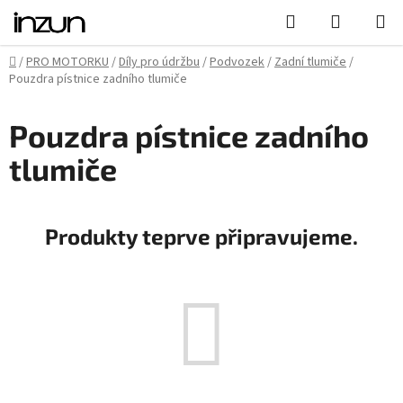
Přejít
Hledat
NÁKUPN
na
KOŠÍK
obsah
Domů
/
PRO MOTORKU
/
Díly pro údržbu
/
Podvozek
/
Zadní tlumiče
/
Pouzdra pístnice zadního tlumiče
Pouzdra pístnice zadního
tlumiče
Produkty teprve připravujeme.