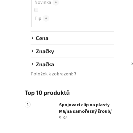
Novinka
0
í
p
Tip
a
0
n
e
Cena
l
Značky
Značka
Položek k zobrazení:
7
Top 10 produktů
Spojovací clip na plasty
M6/na samořezný šroub/
9 Kč