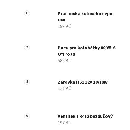
Prachovka kulového čepu
UNI
199 Kč
Pneu pro koloběžky 80/65-6
Off road
585 Kč
Žárovka HS1 12V 18/18W
121 Kč
Ventilek TR412 bezdušový
197 Kč