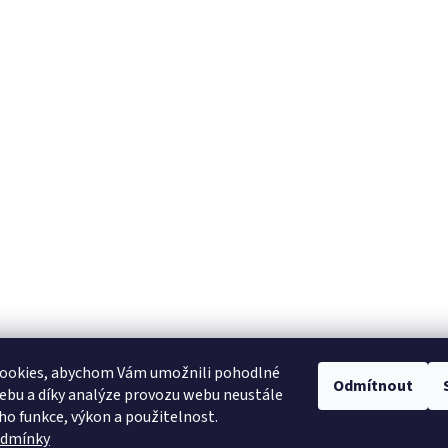
u
ookies, abychom Vám umožnili pohodlné
Odmítnout
ebu a díky analýze provozu webu neustále
eho funkce, výkon a použitelnost.
odmínky