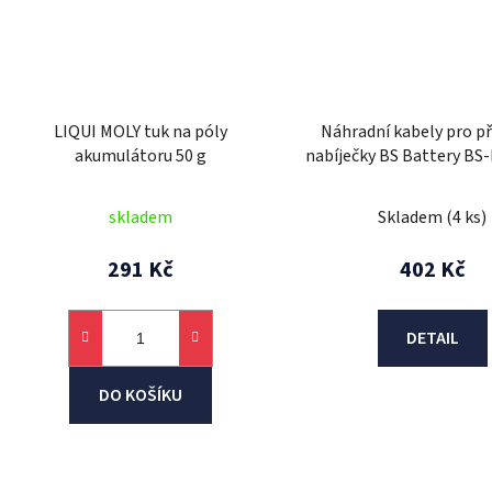
LIQUI MOLY tuk na póly
Náhradní kabely pro př
akumulátoru 50 g
nabíječky BS Battery B
PA01
skladem
Skladem
(4 ks)
291 Kč
402 Kč
DETAIL
DO KOŠÍKU