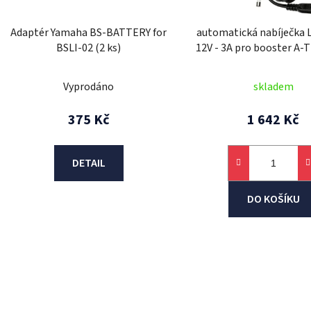
o
d
Adaptér Yamaha BS-BATTERY for
automatická nabíječka L
u
BSLI-02 (2 ks)
12V - 3A pro booster A-
k
P2 Start Truck a boost
t
P3 / P Start Truc
Vyprodáno
skladem
ů
375 Kč
1 642 Kč
DETAIL
DO KOŠÍKU