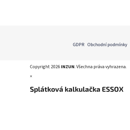
Z
á
GDPR
Obchodní podmínky
p
a
t
Copyright 2026
INZUN
. Všechna práva vyhrazena.
í
×
Splátková kalkulačka ESSOX