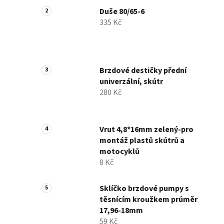
Duše 80/65-6
335 Kč
Brzdové destičky přední
univerzální, skútr
280 Kč
Vrut 4,8*16mm zelený-pro
montáž plastů skútrů a
motocyklů
8 Kč
Sklíčko brzdové pumpy s
těsnícím kroužkem prúměr
17,96-18mm
59 Kč