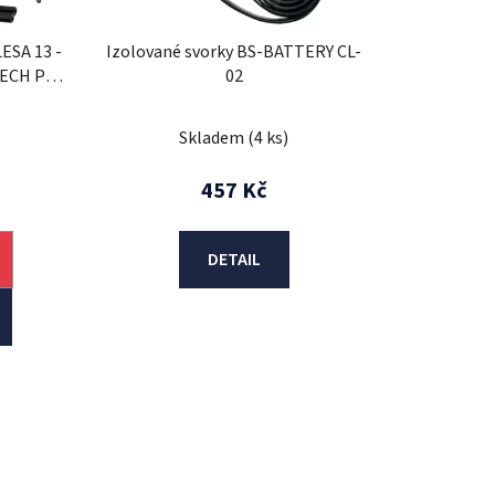
u
k
ESA 13 -
Izolované svorky BS-BATTERY CL-
t
TECH P5 /
02
ů
er BANNER
k
Skladem
(4 ks)
457 Kč
DETAIL