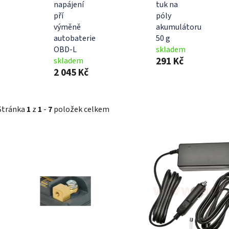
napájení
tuk na
pří
póly
výměně
akumulátoru
autobaterie
50 g
OBD-L
skladem
291 Kč
skladem
2 045 Kč
Stránka
1
z
1
-
7
položek celkem
V
ý
p
i
s
p
r