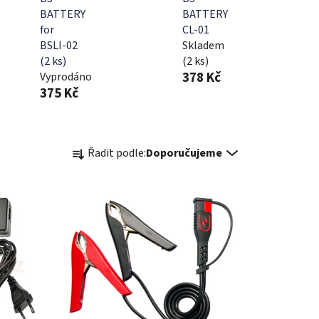
BATTERY
BATTERY
for
CL-01
BSLI-02
Skladem
(2 ks)
(2 ks)
378 Kč
Vyprodáno
375 Kč
Ř
Řadit podle:
Doporučujeme
a
z
e
n
í
p
r
o
d