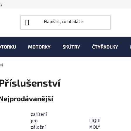
ky
OTORKU
MOTORKY
SKÚTRY
ČTYŘKOLKY
ví
Příslušenství
Nejprodávanější
zařízení
pro
LIQUI
záložní
MOLY