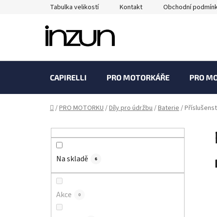
Přejít
Tabulka velikostí
Kontakt
Obchodní podmín
na
obsah
CAPIRELLI
PRO MOTORKÁŘE
PRO M
Domů
/
PRO MOTORKU
/
Díly pro údržbu
/
Baterie
/
Příslušenst
P
o
s
Na skladě
t
6
r
a
Akce
0
n
n