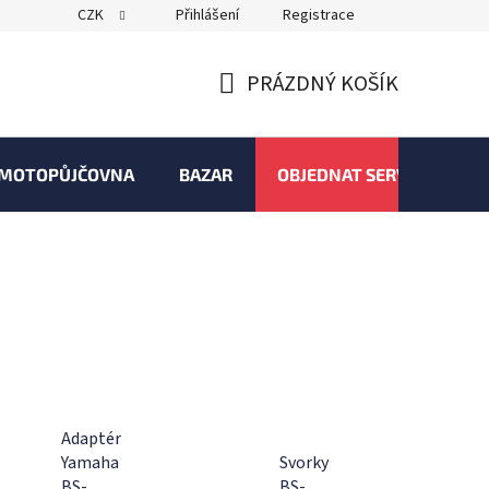
CZK
Přihlášení
Registrace
PRÁZDNÝ KOŠÍK
NÁKUPNÍ
KOŠÍK
MOTOPŮJČOVNA
BAZAR
OBJEDNAT SERVIS
Adaptér
Yamaha
Svorky
BS-
BS-