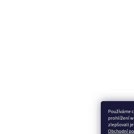
Používáme c
prohlížení w
zlepšovali j
Obchodní p