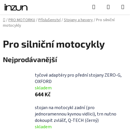
Přejít
Hledat
NÁKUPN
na
KOŠÍK
obsah
Domů
/
PRO MOTORKU
/
Příslušenství
/
Stojany a hevery
/
Pro silniční
motocykly
Pro silniční motocykly
Nejprodávanější
tyčové adaptéry pro přední stojany ZERO-G,
OXFORD
skladem
644 Kč
stojan na motocykl zadní (pro
jednoramennou kyvnou vidlici), trn nutno
dokoupit zvlášť, Q-TECH (černý)
skladem