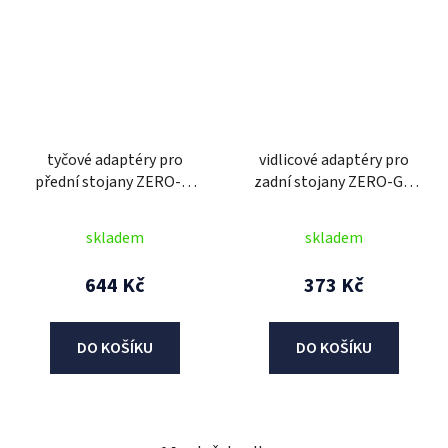
tyčové adaptéry pro
vidlicové adaptéry pro
přední stojany ZERO-G,
zadní stojany ZERO-G v
OXFORD
kombinaci s rolnami,
OXFORD
skladem
skladem
644 Kč
373 Kč
DO KOŠÍKU
DO KOŠÍKU