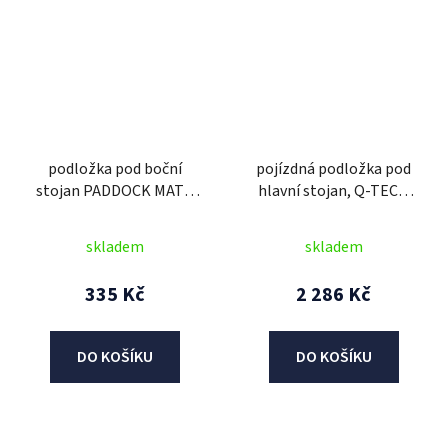
podložka pod boční
pojízdná podložka pod
stojan PADDOCK MATE
hlavní stojan, Q-TECH
XL, OXFORD
(nosnost 140 kg, černá)
skladem
skladem
335 Kč
2 286 Kč
DO KOŠÍKU
DO KOŠÍKU