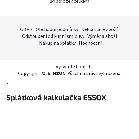
14
položek celkem
O
v
l
Z
á
á
GDPR
Obchodní podmínky
Reklamace zboží
d
p
Odstoupení od kupní smlouvy
Výměna zboží
a
a
Nákup na splátky
Hodnocení
c
t
í
í
p
r
Vytvořil Shoptet
v
Copyright 2026
INZUN
. Všechna práva vyhrazena.
k
×
y
v
Splátková kalkulačka ESSOX
ý
p
i
s
u