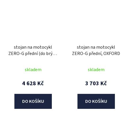
stojan na motocykl
stojan na motocykl
ZERO-G přední (do brýlí),
ZERO-G přední, OXFORD
OXFORD
skladem
skladem
4 628 Kč
3 703 Kč
DO KOŠÍKU
DO KOŠÍKU