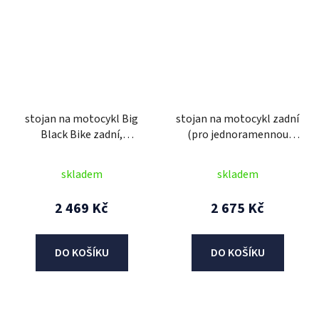
stojan na motocykl Big
stojan na motocykl zadní
Black Bike zadní,
(pro jednoramennou
OXFORD (černý)
kyvnou vidlici), trn nutno
dokoupit zvlášť, Q-TECH
skladem
skladem
(černý)
2 469 Kč
2 675 Kč
DO KOŠÍKU
DO KOŠÍKU