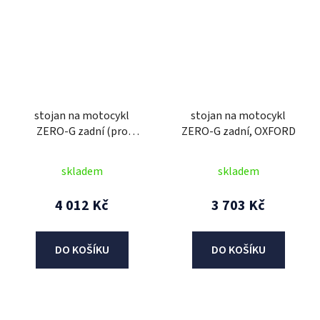
stojan na motocykl
stojan na motocykl
ZERO-G zadní (pro
ZERO-G zadní, OXFORD
jednoramennou kyvnou
vidlici), konkrétní trn s
skladem
skladem
osou nutno dokoupit
zvlášť, OXFORD
4 012 Kč
3 703 Kč
DO KOŠÍKU
DO KOŠÍKU