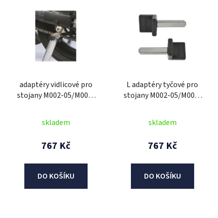
ý
p
i
s
p
r
adaptéry vidlicové pro
L adaptéry tyčové pro
o
stojany M002-05/M002-
stojany M002-05/M002-
d
06/M002-10/M002-11,
06/M002-10/M002-11,
u
OXFORD
OXFORD
skladem
skladem
k
t
767 Kč
767 Kč
ů
DO KOŠÍKU
DO KOŠÍKU