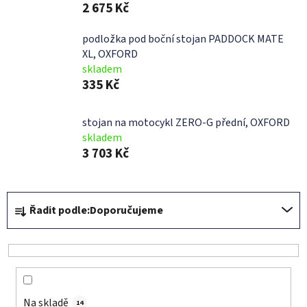
2 675 Kč
podložka pod boční stojan PADDOCK MATE
XL, OXFORD
skladem
335 Kč
stojan na motocykl ZERO-G přední, OXFORD
skladem
3 703 Kč
Ř
Řadit podle:
Doporučujeme
a
z
e
n
í
Na skladě
p
14