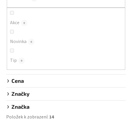
r
o
d
Akce
0
u
k
Novinka
0
t
ů
Tip
0
Cena
Značky
Značka
Položek k zobrazení:
14
V