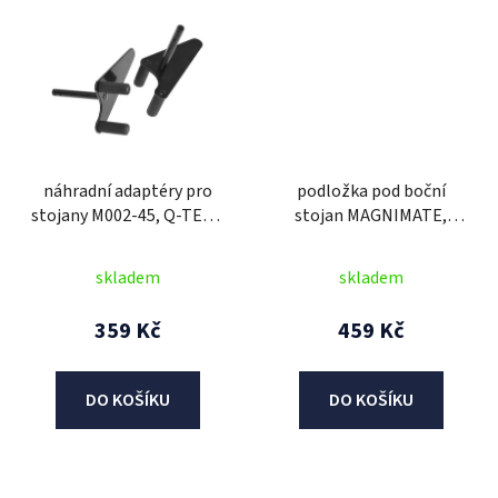
náhradní adaptéry pro
podložka pod boční
stojany M002-45, Q-TECH
stojan MAGNIMATE,
(pár, černé)
OXFORD (černá, s
magnetickým jádrem)
skladem
skladem
359 Kč
459 Kč
DO KOŠÍKU
DO KOŠÍKU