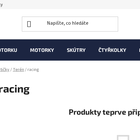
ky
OTORKU
MOTORKY
SKÚTRY
ČTYŘKOLKY
tičky
/
Terén
/
racing
racing
Produkty teprve při