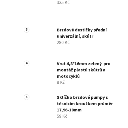
335 Kč
í
p
a
n
Brzdové destičky přední
e
univerzální, skútr
l
280 Kč
Vrut 4,8*16mm zelený-pro
montáž plastů skútrů a
motocyklů
8 Kč
Sklíčko brzdové pumpy s
těsnícím kroužkem prúměr
17,96-18mm
59 Kč