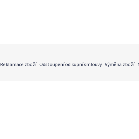
Reklamace zboží
Odstoupení od kupní smlouvy
Výměna zboží