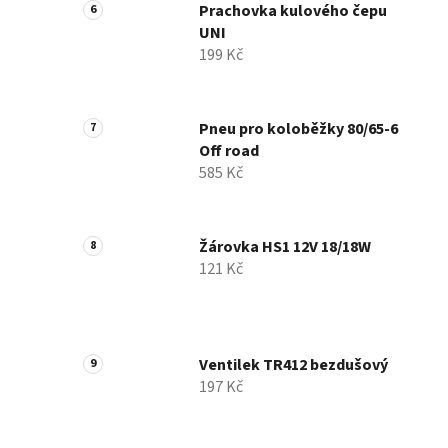
Prachovka kulového čepu
UNI
199 Kč
Pneu pro koloběžky 80/65-6
Off road
585 Kč
Žárovka HS1 12V 18/18W
121 Kč
Ventilek TR412 bezdušový
197 Kč