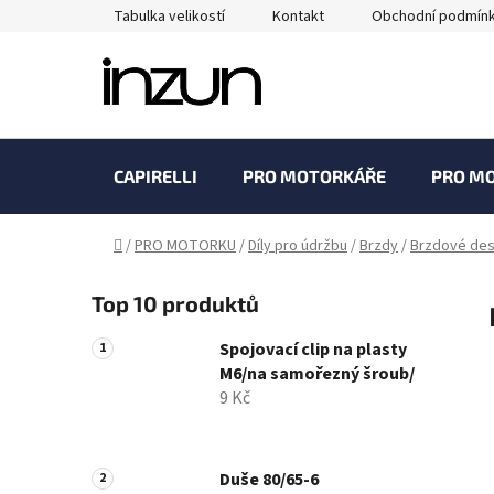
Přejít
Tabulka velikostí
Kontakt
Obchodní podmín
na
obsah
CAPIRELLI
PRO MOTORKÁŘE
PRO M
Domů
/
PRO MOTORKU
/
Díly pro údržbu
/
Brzdy
/
Brzdové des
P
Top 10 produktů
o
s
Spojovací clip na plasty
t
M6/na samořezný šroub/
r
9 Kč
a
n
n
Duše 80/65-6