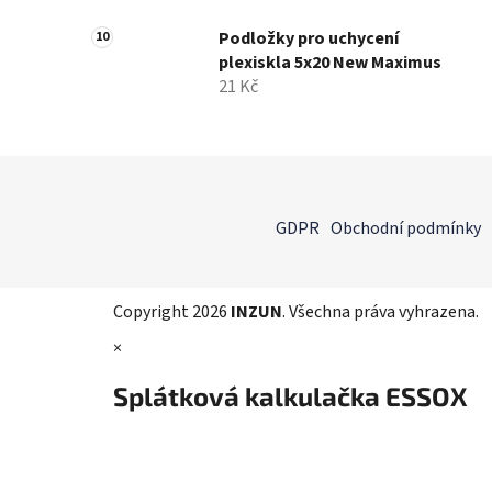
Podložky pro uchycení
plexiskla 5x20 New Maximus
21 Kč
Z
á
GDPR
Obchodní podmínky
p
a
t
Copyright 2026
INZUN
. Všechna práva vyhrazena.
í
×
Splátková kalkulačka ESSOX