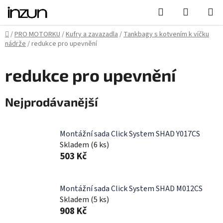
Přejít
Hledat
NÁKUPN
na
KOŠÍK
obsah
Domů
/
PRO MOTORKU
/
Kufry a zavazadla
/
Tankbagy s kotvením k víčku
nádrže
/
redukce pro upevnění
redukce pro upevnění
Nejprodávanější
Montážní sada Click System SHAD Y017CS
Skladem
(6 ks)
503 Kč
Montážní sada Click System SHAD M012CS
Skladem
(5 ks)
908 Kč