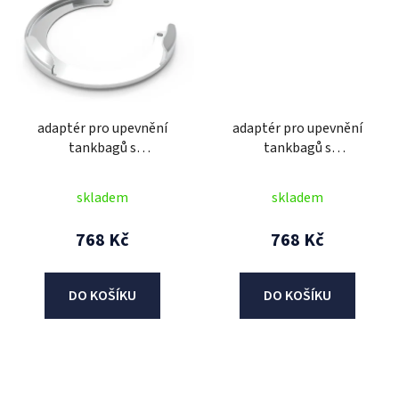
adaptér pro upevnění
adaptér pro upevnění
tankbagů s
tankbagů s
rychloupínacím
rychloupínacím
systémem, OXFORD
systémem, OXFORD
skladem
skladem
(víčka Honda, 3 šrouby)
(víčka Kawasaki, 5
šroubů)
768 Kč
768 Kč
DO KOŠÍKU
DO KOŠÍKU