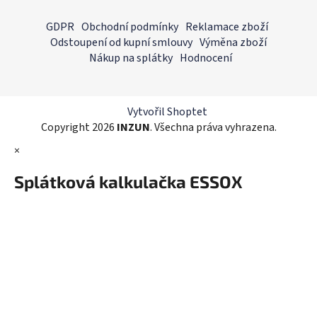
l
Z
á
á
GDPR
Obchodní podmínky
Reklamace zboží
d
p
Odstoupení od kupní smlouvy
Výměna zboží
a
a
Nákup na splátky
Hodnocení
c
t
í
í
p
r
Vytvořil Shoptet
v
Copyright 2026
INZUN
. Všechna práva vyhrazena.
k
×
y
v
Splátková kalkulačka ESSOX
ý
p
i
s
u