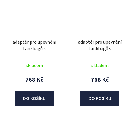
adaptér pro upevnění
adaptér pro upevnění
tankbagů s
tankbagů s
rychloupínacím
rychloupínacím
systémem, OXFORD
systémem, OXFORD
skladem
skladem
(víčka pro motocykly
(víčka Yamaha/Ducati/MV
Suzuki, 5 šroubů)
Agusta, 5 šroubů)
768 Kč
768 Kč
DO KOŠÍKU
DO KOŠÍKU