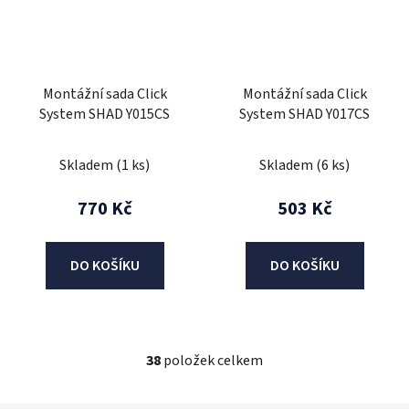
Montážní sada Click
Montážní sada Click
System SHAD Y015CS
System SHAD Y017CS
Skladem
(1 ks)
Skladem
(6 ks)
770 Kč
503 Kč
DO KOŠÍKU
DO KOŠÍKU
38
položek celkem
O
v