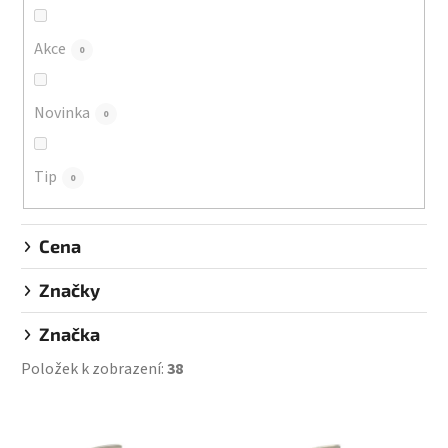
o
d
Akce
0
u
k
Novinka
0
t
ů
Tip
0
Cena
Značky
Značka
Položek k zobrazení:
38
V
ý