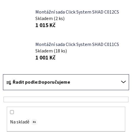
Montážní sada Click System SHAD C012CS
Skladem
(2 ks)
1 015 Kč
Montážní sada Click System SHAD C011CS
Skladem
(18 ks)
1 001 Kč
Ř
Řadit podle:
Doporučujeme
a
z
e
n
í
Na skladě
p
31
r