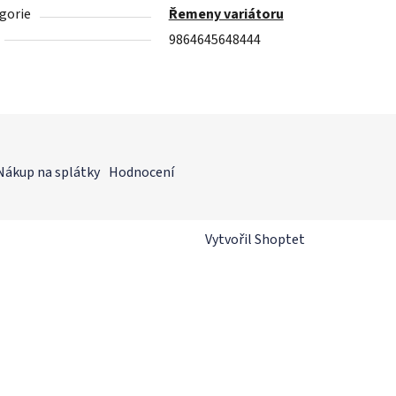
gorie
Řemeny variátoru
9864645648444
Nákup na splátky
Hodnocení
Vytvořil Shoptet