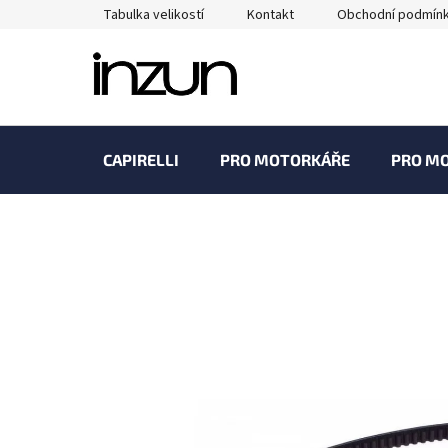
Přejít
Tabulka velikostí
Kontakt
Obchodní podmín
na
obsah
CAPIRELLI
PRO MOTORKÁŘE
PRO M