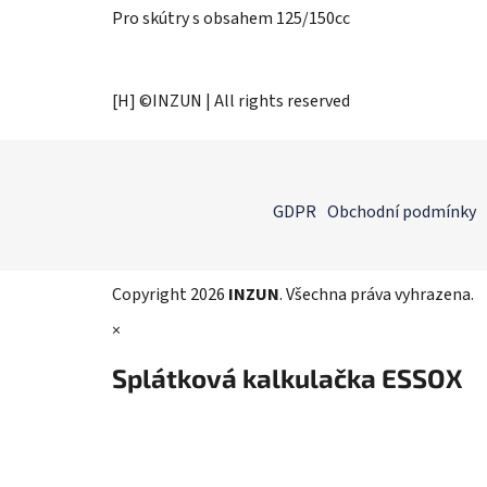
Pro skútry s obsahem 125/150cc
[H] ©INZUN | All rights reserved
Z
á
GDPR
Obchodní podmínky
p
a
t
Copyright 2026
INZUN
. Všechna práva vyhrazena.
í
×
Splátková kalkulačka ESSOX