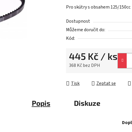
0,0
Pro skútry s obsahem 125/150cc
z
5
Dostupnost
hvězdiček.
Můžeme doručit do:
Kód:
445 Kč
/ ks
368 Kč bez DPH
Měrná cena:
Tisk
Zeptat se
Popis
Diskuze
Dopl