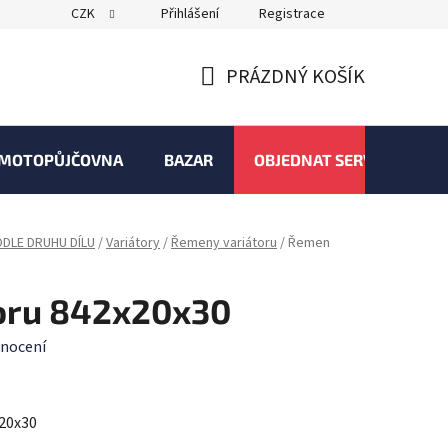
CZK
Přihlášení
Registrace
PRÁZDNÝ KOŠÍK
NÁKUPNÍ
KOŠÍK
MOTOPŮJČOVNA
BAZAR
OBJEDNAT SERVIS
DLE DRUHU DÍLU
/
Variátory
/
Řemeny variátoru
/
Řemen
oru 842x20x30
nocení
x20x30