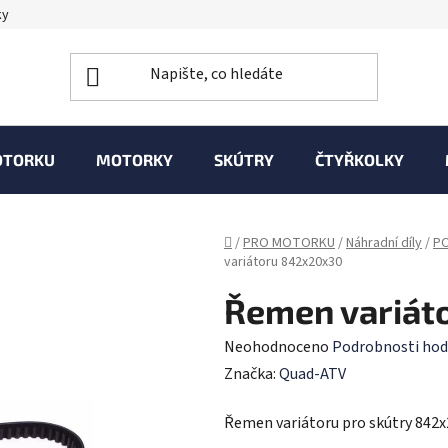
ky
OTORKU
MOTORKY
SKÚTRY
ČTYŘKOLKY
Domů
/
PRO MOTORKU
/
Náhradní díly
/
PO
variátoru 842x20x30
Řemen variát
Průměrné
Neohodnoceno
Podrobnosti hod
hodnocení
Značka:
Quad-ATV
produktu
Řemen variátoru pro skútry 842
je