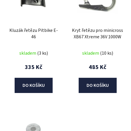
i
s
p
r
Kluzák řetězu Pitbike E-
Kryt řetězu pro minicross
o
46
XB67 Xtreme 36V 1000W
d
u
skladem
(3 ks)
skladem
(10 ks)
k
t
335 Kč
485 Kč
ů
DO KOŠÍKU
DO KOŠÍKU