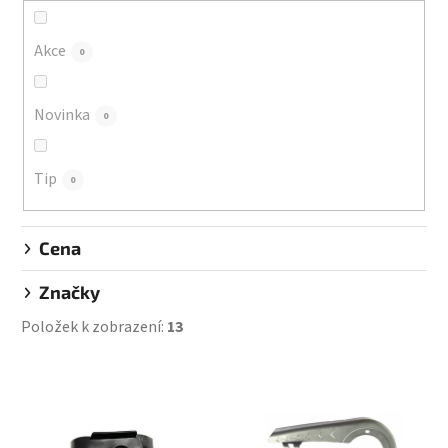
o
d
Akce
0
u
k
Novinka
0
t
ů
Tip
0
Cena
Značky
Položek k zobrazení:
13
V
ý
p