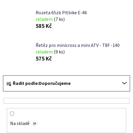
Rozeta 65zb Pitbike E-46
skladem
(7 ks)
585 Kč
Řetěz pro minicross a mini ATV - T8F -140
skladem
(9 ks)
575 Kč
Ř
Řadit podle:
Doporučujeme
a
z
e
n
í
Na skladě
p
13
r