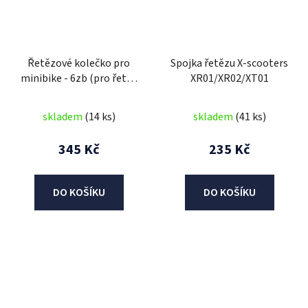
Řetězové kolečko pro
Spojka řetězu X-scooters
minibike - 6zb (pro řetěz
XR01/XR02/XT01
T8F)
skladem
(14 ks)
skladem
(41 ks)
345 Kč
235 Kč
DO KOŠÍKU
DO KOŠÍKU