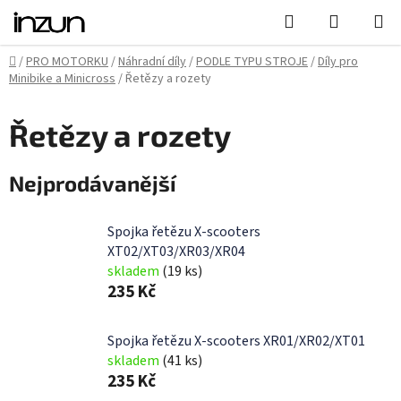
Přejít
Hledat
NÁKUPN
na
KOŠÍK
obsah
Domů
/
PRO MOTORKU
/
Náhradní díly
/
PODLE TYPU STROJE
/
Díly pro
Minibike a Minicross
/
Řetězy a rozety
Řetězy a rozety
Nejprodávanější
Spojka řetězu X-scooters
XT02/XT03/XR03/XR04
skladem
(19 ks)
235 Kč
Spojka řetězu X-scooters XR01/XR02/XT01
skladem
(41 ks)
235 Kč