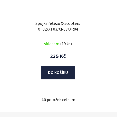
Spojka řetězu X-scooters
XT02/XT03/XR03/XR04
skladem
(19 ks)
235 Kč
DO KOŠÍKU
13
položek celkem
O
v
l
Z