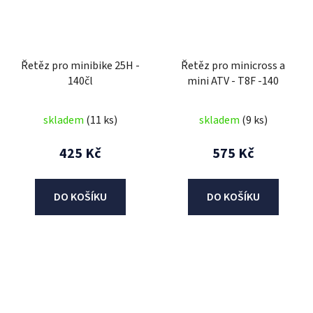
Řetěz pro minibike 25H -
Řetěz pro minicross a
140čl
mini ATV - T8F -140
skladem
(11 ks)
skladem
(9 ks)
425 Kč
575 Kč
DO KOŠÍKU
DO KOŠÍKU