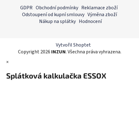
á
á
GDPR
Obchodní podmínky
Reklamace zboží
d
p
Odstoupení od kupní smlouvy
Výměna zboží
a
a
Nákup na splátky
Hodnocení
c
t
í
í
p
r
Vytvořil Shoptet
v
Copyright 2026
INZUN
. Všechna práva vyhrazena.
k
×
y
v
Splátková kalkulačka ESSOX
ý
p
i
s
u