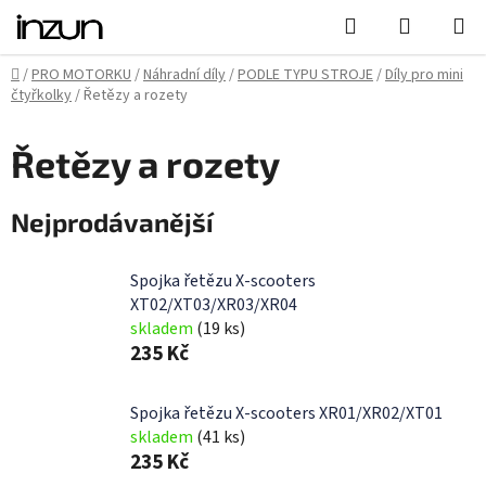
Přejít
Hledat
NÁKUPN
na
KOŠÍK
obsah
Domů
/
PRO MOTORKU
/
Náhradní díly
/
PODLE TYPU STROJE
/
Díly pro mini
čtyřkolky
/
Řetězy a rozety
Řetězy a rozety
Nejprodávanější
Spojka řetězu X-scooters
XT02/XT03/XR03/XR04
skladem
(19 ks)
235 Kč
Spojka řetězu X-scooters XR01/XR02/XT01
skladem
(41 ks)
235 Kč