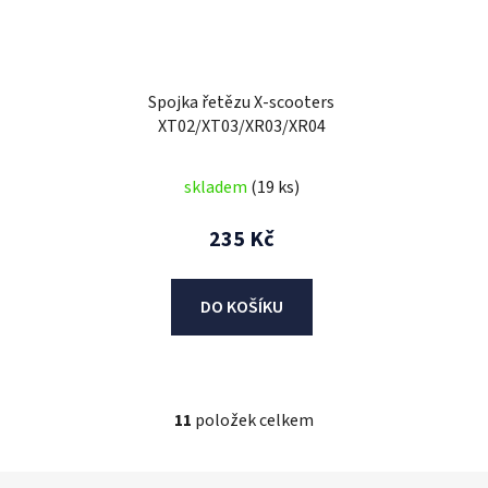
Spojka řetězu X-scooters
XT02/XT03/XR03/XR04
skladem
(19 ks)
235 Kč
DO KOŠÍKU
11
položek celkem
O
v
l
Z