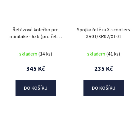
Řetězové kolečko pro
Spojka řetězu X-scooters
minibike - 6zb (pro řetěz
XR01/XR02/XT01
T8F)
skladem
(14 ks)
skladem
(41 ks)
345 Kč
235 Kč
DO KOŠÍKU
DO KOŠÍKU