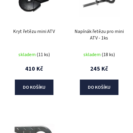
i
s
p
r
Kryt řetězu mini ATV
Napínák řetězu pro mini
o
ATV - 1ks
d
u
skladem
(11 ks)
skladem
(18 ks)
k
t
410 Kč
245 Kč
ů
DO KOŠÍKU
DO KOŠÍKU