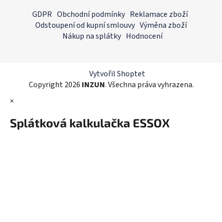
á
á
GDPR
Obchodní podmínky
Reklamace zboží
d
p
Odstoupení od kupní smlouvy
Výměna zboží
a
a
Nákup na splátky
Hodnocení
c
t
í
í
p
r
Vytvořil Shoptet
v
Copyright 2026
INZUN
. Všechna práva vyhrazena.
k
×
y
v
Splátková kalkulačka ESSOX
ý
p
i
s
u