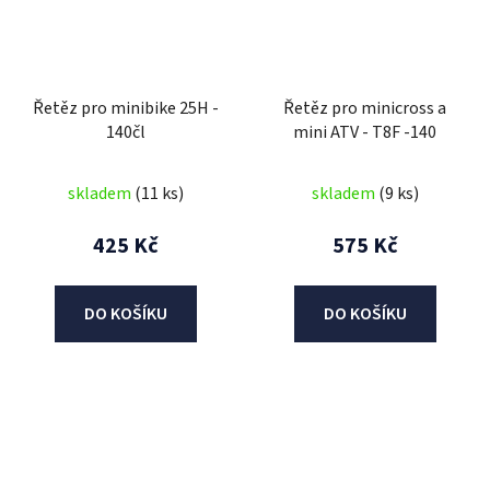
Řetěz pro minibike 25H -
Řetěz pro minicross a
140čl
mini ATV - T8F -140
skladem
(11 ks)
skladem
(9 ks)
425 Kč
575 Kč
DO KOŠÍKU
DO KOŠÍKU