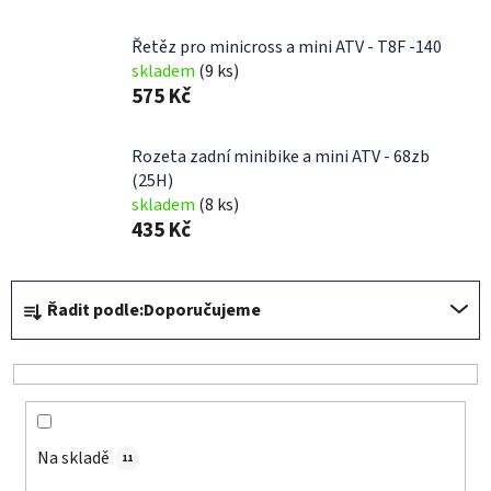
Řetěz pro minicross a mini ATV - T8F -140
skladem
(9 ks)
575 Kč
Rozeta zadní minibike a mini ATV - 68zb
(25H)
skladem
(8 ks)
435 Kč
Ř
Řadit podle:
Doporučujeme
a
z
e
n
í
Na skladě
p
11