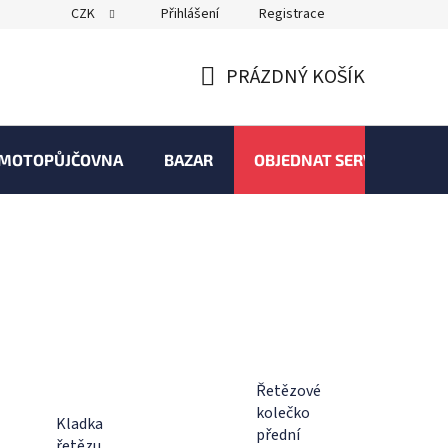
CZK
Přihlášení
Registrace
PRÁZDNÝ KOŠÍK
NÁKUPNÍ
KOŠÍK
MOTOPŮJČOVNA
BAZAR
OBJEDNAT SERVIS
Řetězové
kolečko
Kladka
přední
řetězu