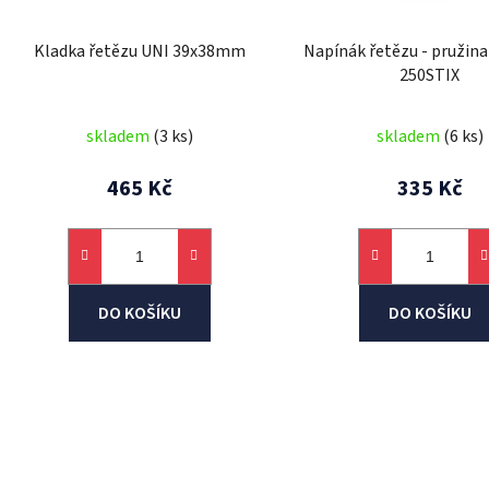
o
d
Kladka řetězu UNI 39x38mm
Napínák řetězu - pružina
u
250STIX
k
t
skladem
(3 ks)
skladem
(6 ks)
ů
465 Kč
335 Kč
DO KOŠÍKU
DO KOŠÍKU