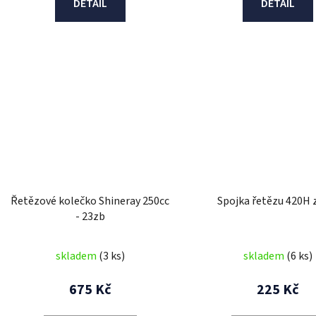
DETAIL
DETAIL
Řetězové kolečko Shineray 250cc
Spojka řetězu 420H 
- 23zb
skladem
(3 ks)
skladem
(6 ks)
675 Kč
225 Kč