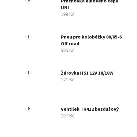
Prachovka kulového čepu
UNI
199 Kč
Pneu pro koloběžky 80/65-6
Off road
585 Kč
Žárovka HS1 12V 18/18W
121 Kč
Ventilek TR412 bezdušový
197 Kč