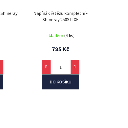
u
k
 Shineray
Napínák řetězu kompletní -
t
Shineray 250STIXE
ů
skladem
(4 ks)
785 Kč
DO KOŠÍKU