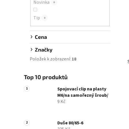
Novinka
0
í
p
Tip
a
0
n
e
Cena
l
Značky
Položek k zobrazení:
18
Top 10 produktů
Spojovací clip na plasty
M6/na samořezný šroub/
9 Kč
Duše 80/65-6