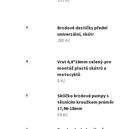
335 Kč
Brzdové destičky přední
univerzální, skútr
280 Kč
Vrut 4,8*16mm zelený-pro
montáž plastů skútrů a
motocyklů
8 Kč
Sklíčko brzdové pumpy s
těsnícím kroužkem prúměr
17,96-18mm
59 Kč