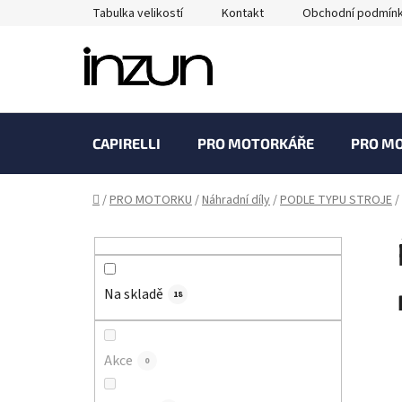
Přejít
Tabulka velikostí
Kontakt
Obchodní podmín
na
obsah
CAPIRELLI
PRO MOTORKÁŘE
PRO M
Domů
/
PRO MOTORKU
/
Náhradní díly
/
PODLE TYPU STROJE
/
P
o
s
Na skladě
t
18
r
a
Akce
0
n
n