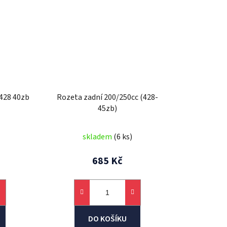
 428 40zb
Rozeta zadní 200/250cc (428-
45zb)
skladem
(6 ks)
685 Kč
DO KOŠÍKU