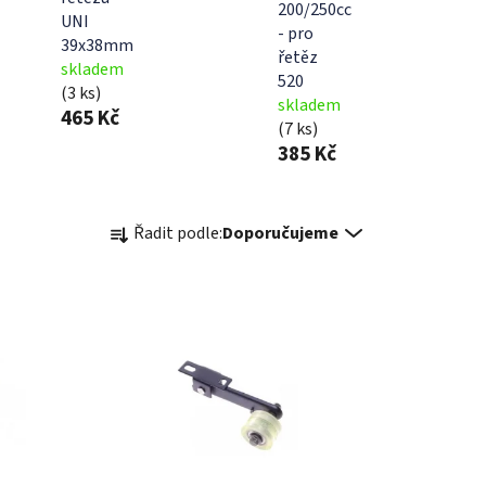
200/250cc
UNI
- pro
39x38mm
řetěz
skladem
520
(3 ks)
skladem
465 Kč
(7 ks)
385 Kč
Ř
Řadit podle:
Doporučujeme
a
z
e
n
í
p
r
o
d