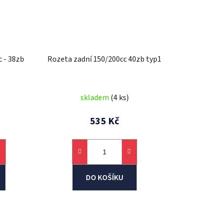
 - 38zb
Rozeta zadní 150/200cc 40zb typ1
skladem
(4 ks)
535 Kč
DO KOŠÍKU