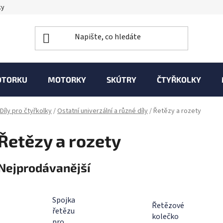
ky
OTORKU
MOTORKY
SKÚTRY
ČTYŘKOLKY
Díly pro čtyřkolky
/
Ostatní univerzální a různé díly
/
Řetězy a rozety
Řetězy a rozety
Nejprodávanější
Spojka
Řetězové
řetězu
kolečko
pro