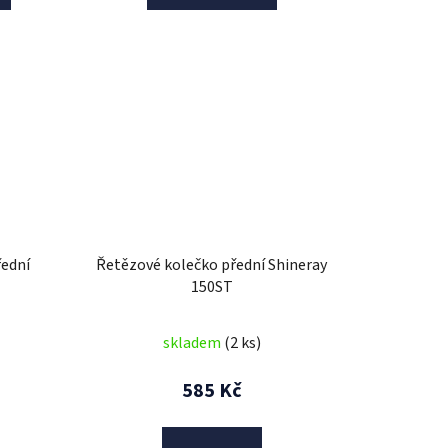
řední
Řetězové kolečko přední Shineray
150ST
skladem
(2 ks)
585 Kč