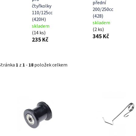
přední
čtyřkolky
200/250cc
110/125cc
(428)
(420H)
skladem
skladem
(2 ks)
(14 ks)
345 Kč
235 Kč
Stránka
1
z
1
-
18
položek celkem
V
ý
p
i
s
p
r