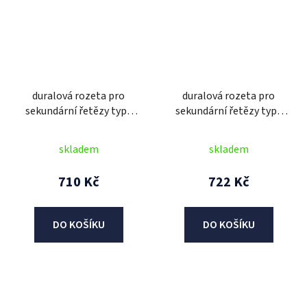
duralová rozeta pro
duralová rozeta pro
sekundární řetězy typu
sekundární řetězy typu
520, JT - Anglie (51 zubů)
520, JT - Anglie (52 zubů)
skladem
skladem
710 Kč
722 Kč
DO KOŠÍKU
DO KOŠÍKU