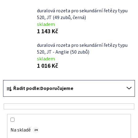
duralová rozeta pro sekundární řetězy typu
520, JT (49 zubů, černá)
skladem
1 143 Kč
duralová rozeta pro sekundární řetězy typu
520, JT - Anglie (50 zubů)
skladem
1 016 Kč
Ř
Řadit podle:
Doporučujeme
a
z
e
n
í
Na skladě
p
24