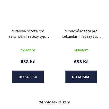
duralová rozeta pro
duralová rozeta pro
sekundární řetězy typu
sekundární řetězy typu
525, SUNSTAR (44 zubů)
525, SUNSTAR (44 zubů)
skladem
skladem
638 Kč
638 Kč
DO KOŠÍKU
DO KOŠÍKU
24
položek celkem
O