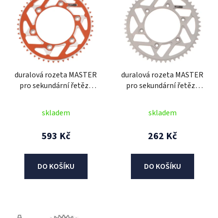
ý
p
i
s
p
r
duralová rozeta MASTER
duralová rozeta MASTER
o
pro sekundární řetězy
pro sekundární řetězy
d
typu 420, Q-TECH
typu 420, Q-TECH
u
(oranžový elox, 46 zubů)
(stříbrný elox, 46 zubů)
skladem
skladem
k
t
593 Kč
262 Kč
ů
DO KOŠÍKU
DO KOŠÍKU