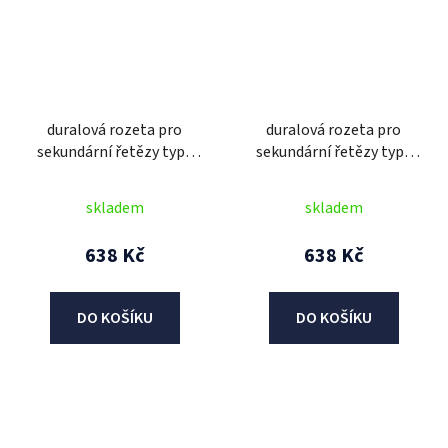
duralová rozeta pro
duralová rozeta pro
sekundární řetězy typu
sekundární řetězy typu
525, SUNSTAR (37 zubů)
525, SUNSTAR (42 zubů)
skladem
skladem
638 Kč
638 Kč
DO KOŠÍKU
DO KOŠÍKU