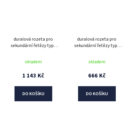
duralová rozeta pro
duralová rozeta pro
sekundární řetězy typu
sekundární řetězy typu
520, JT (49 zubů, černá)
520, JT (49 zubů)
skladem
skladem
1 143 Kč
666 Kč
DO KOŠÍKU
DO KOŠÍKU