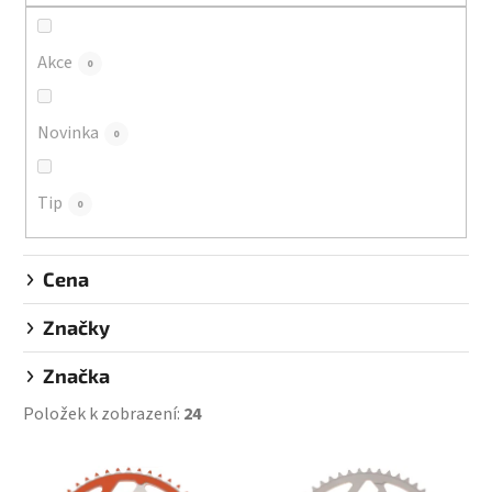
r
o
d
Akce
0
u
k
Novinka
0
t
ů
Tip
0
Cena
Značky
Značka
Položek k zobrazení:
24
V