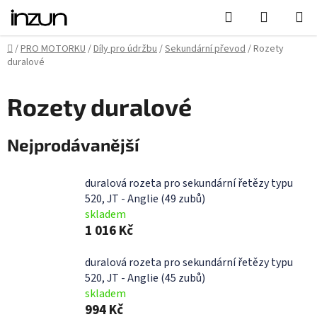
Přejít
Hledat
NÁKUPN
na
KOŠÍK
obsah
Domů
/
PRO MOTORKU
/
Díly pro údržbu
/
Sekundární převod
/
Rozety
duralové
Rozety duralové
Nejprodávanější
duralová rozeta pro sekundární řetězy typu
520, JT - Anglie (49 zubů)
skladem
1 016 Kč
duralová rozeta pro sekundární řetězy typu
520, JT - Anglie (45 zubů)
skladem
994 Kč