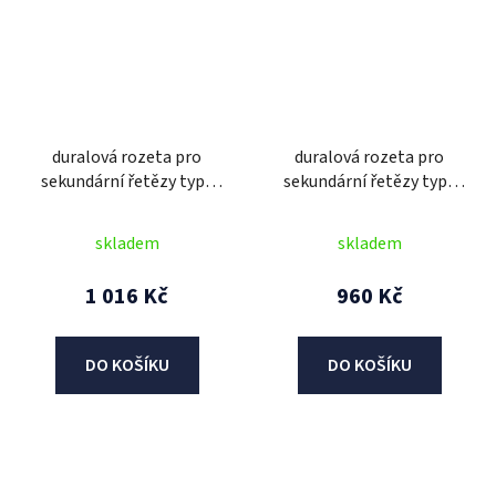
duralová rozeta pro
duralová rozeta pro
sekundární řetězy typu
sekundární řetězy typu
520, JT - Anglie (50 zubů)
520, JT - Anglie (50 zubů)
skladem
skladem
1 016 Kč
960 Kč
DO KOŠÍKU
DO KOŠÍKU