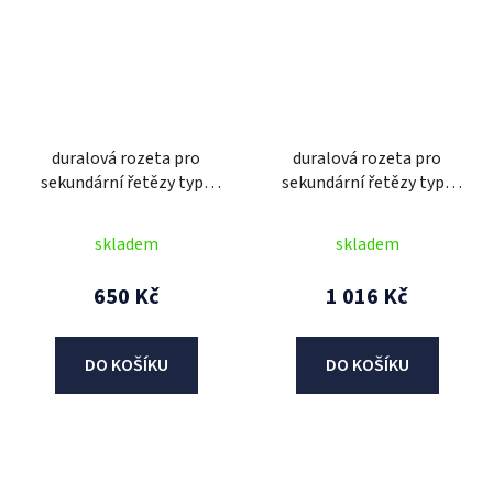
duralová rozeta pro
duralová rozeta pro
sekundární řetězy typu
sekundární řetězy typu
520, JT - Anglie (48 zubů)
520, JT - Anglie (49 zubů)
skladem
skladem
650 Kč
1 016 Kč
DO KOŠÍKU
DO KOŠÍKU