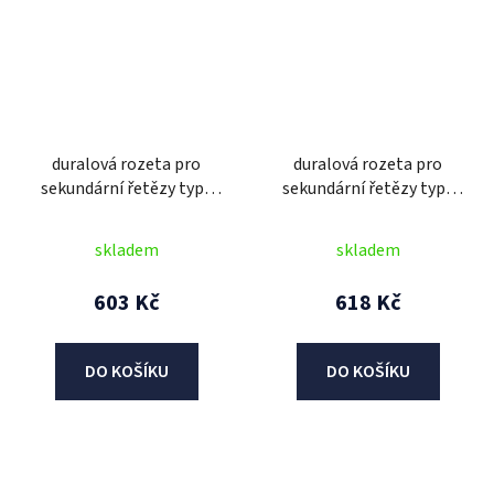
duralová rozeta pro
duralová rozeta pro
sekundární řetězy typu
sekundární řetězy typu
428, JT (47 zubů)
428, JT (48 zubů)
skladem
skladem
603 Kč
618 Kč
DO KOŠÍKU
DO KOŠÍKU