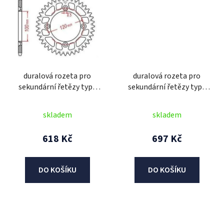
duralová rozeta pro
duralová rozeta pro
sekundární řetězy typu
sekundární řetězy typu
428, JT - Anglie (48 zubů)
428, JT - Anglie (52 zubů)
skladem
skladem
618 Kč
697 Kč
DO KOŠÍKU
DO KOŠÍKU