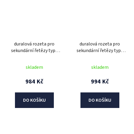
duralová rozeta pro
duralová rozeta pro
sekundární řetězy typu
sekundární řetězy typu
428, JT (49 zubů)
520, JT - Anglie (45 zubů)
skladem
skladem
984 Kč
994 Kč
DO KOŠÍKU
DO KOŠÍKU