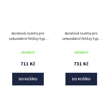
duralová rozeta pro
duralová rozeta pro
sekundární řetězy typu
sekundární řetězy typu
520, JT - Anglie (52 zubů)
520, JT - Anglie (53 zubů)
skladem
skladem
711 Kč
731 Kč
DO KOŠÍKU
DO KOŠÍKU