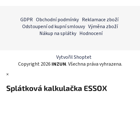
v
l
Z
á
á
GDPR
Obchodní podmínky
Reklamace zboží
d
p
Odstoupení od kupní smlouvy
Výměna zboží
a
a
Nákup na splátky
Hodnocení
c
t
í
í
p
r
Vytvořil Shoptet
v
Copyright 2026
INZUN
. Všechna práva vyhrazena.
k
×
y
v
Splátková kalkulačka ESSOX
ý
p
i
s
u