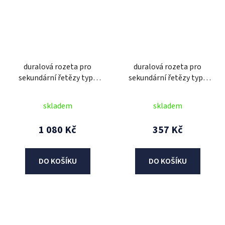
duralová rozeta pro
duralová rozeta pro
sekundární řetězy typu
sekundární řetězy typu
520, JT (52 zubů, černá)
520, SUNSTAR (42 zubů)
skladem
skladem
1 080 Kč
357 Kč
DO KOŠÍKU
DO KOŠÍKU