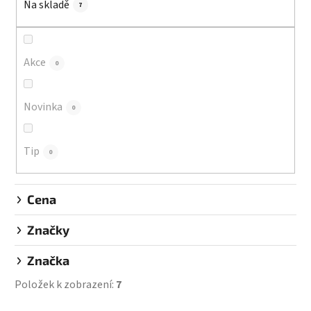
Na skladě
p
7
r
o
d
Akce
0
u
k
Novinka
0
t
ů
Tip
0
Cena
Značky
Značka
Položek k zobrazení:
7