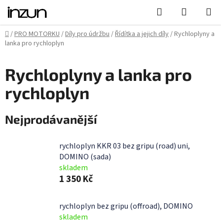
Přejít
Hledat
NÁKUPN
na
KOŠÍK
obsah
Domů
/
PRO MOTORKU
/
Díly pro údržbu
/
Řídítka a jejich díly
/
Rychloplyny a
lanka pro rychloplyn
Rychloplyny a lanka pro
rychloplyn
Nejprodávanější
rychloplyn KKR 03 bez gripu (road) uni,
DOMINO (sada)
skladem
1 350 Kč
rychloplyn bez gripu (offroad), DOMINO
skladem