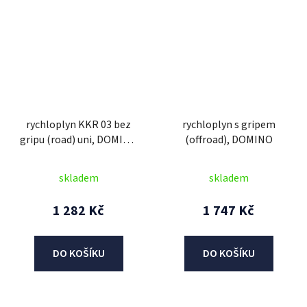
rychloplyn KKR 03 bez
rychloplyn s gripem
gripu (road) uni, DOMINO
(offroad), DOMINO
(sada)
skladem
skladem
1 282 Kč
1 747 Kč
DO KOŠÍKU
DO KOŠÍKU