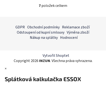
7
položek celkem
O
v
l
Z
á
á
GDPR
Obchodní podmínky
Reklamace zboží
d
p
Odstoupení od kupní smlouvy
Výměna zboží
a
a
Nákup na splátky
Hodnocení
c
t
í
í
p
r
Vytvořil Shoptet
v
Copyright 2026
INZUN
. Všechna práva vyhrazena.
k
×
y
v
Splátková kalkulačka ESSOX
ý
p
i
s
u