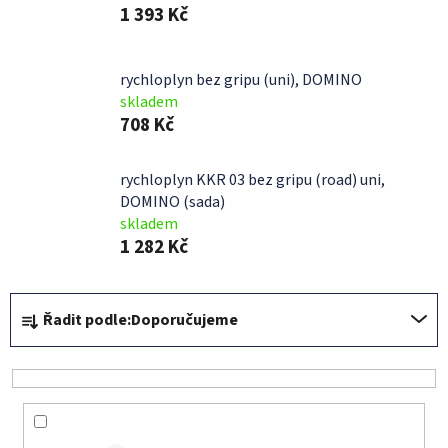
1 393 Kč
rychloplyn bez gripu (uni), DOMINO
skladem
708 Kč
rychloplyn KKR 03 bez gripu (road) uni,
DOMINO (sada)
skladem
1 282 Kč
Ř
Řadit podle:
Doporučujeme
a
z
e
n
í