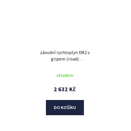
závodní rychloplyn XM2 s
gripem (road)
Aprilia/Ducati/Honda/Yamaha,
DOMINO (sada)
skladem
2 632 Kč
DO KOŠÍKU