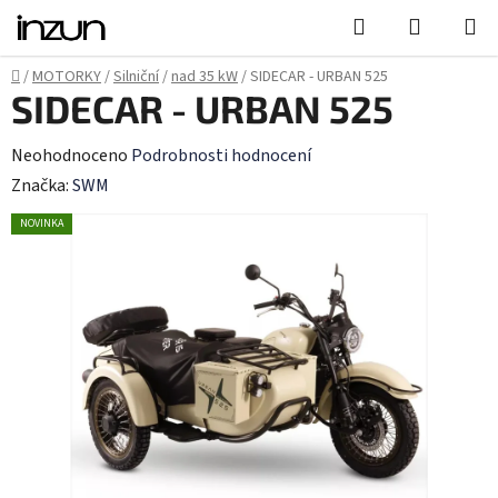
Přejít
Hledat
NÁKUPN
na
KOŠÍK
obsah
Domů
/
MOTORKY
/
Silniční
/
nad 35 kW
/
SIDECAR - URBAN 525
SIDECAR - URBAN 525
Průměrné
Neohodnoceno
Podrobnosti hodnocení
hodnocení
Značka:
SWM
produktu
NOVINKA
je
0,0
z
5
hvězdiček.