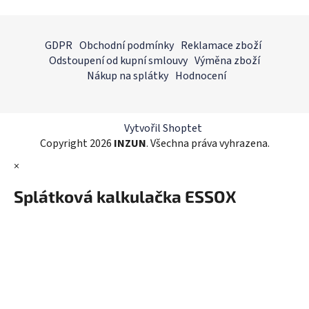
Z
á
GDPR
Obchodní podmínky
Reklamace zboží
p
Odstoupení od kupní smlouvy
Výměna zboží
a
Nákup na splátky
Hodnocení
t
í
Vytvořil Shoptet
Copyright 2026
INZUN
. Všechna práva vyhrazena.
×
Splátková kalkulačka ESSOX