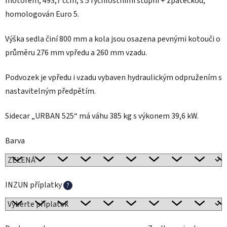
motorem, 493,7 ccm, s 5 rychlostními stupni + zpátečkou,
homologován Euro 5.
Výška sedla činí 800 mm a kola jsou osazena pevnými kotouči o
průměru 276 mm vpředu a 260 mm vzadu.
Podvozek je vpředu i vzadu vybaven hydraulickým odpružením s
nastavitelným předpětím.
Sidecar „URBAN 525“ má váhu 385 kg s výkonem 39,6 kW.
Barva
INZUN příplatky
?