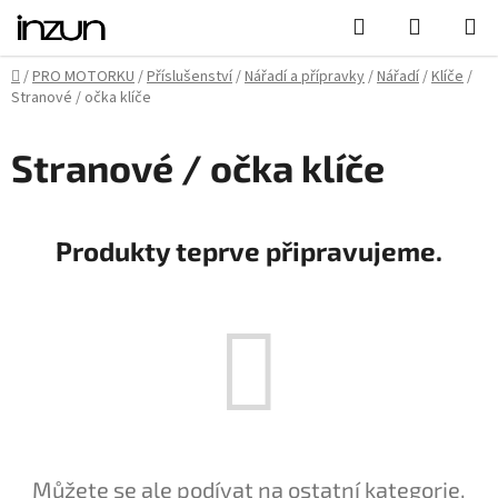
Přejít
Hledat
NÁKUPN
na
KOŠÍK
obsah
Domů
/
PRO MOTORKU
/
Příslušenství
/
Nářadí a přípravky
/
Nářadí
/
Klíče
/
Stranové / očka klíče
Stranové / očka klíče
Produkty teprve připravujeme.
Můžete se ale podívat na ostatní kategorie.