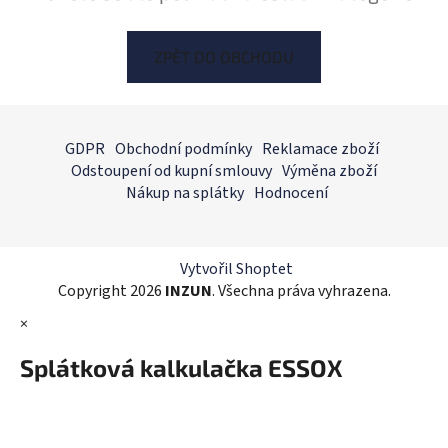
ZPĚT DO OBCHODU
Z
á
GDPR
Obchodní podmínky
Reklamace zboží
p
Odstoupení od kupní smlouvy
Výměna zboží
a
Nákup na splátky
Hodnocení
t
í
Vytvořil Shoptet
Copyright 2026
INZUN
. Všechna práva vyhrazena.
×
Splátková kalkulačka ESSOX