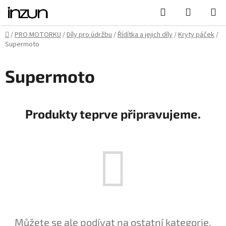
Přejít
Hledat
NÁKUPN
na
KOŠÍK
obsah
Domů
/
PRO MOTORKU
/
Díly pro údržbu
/
Řídítka a jejich díly
/
Kryty páček
/
Supermoto
Supermoto
Produkty teprve připravujeme.
Můžete se ale podívat na ostatní kategorie.