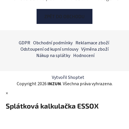
ZPĚT DO OBCHODU
Z
á
GDPR
Obchodní podmínky
Reklamace zboží
p
Odstoupení od kupní smlouvy
Výměna zboží
a
Nákup na splátky
Hodnocení
t
í
Vytvořil Shoptet
Copyright 2026
INZUN
. Všechna práva vyhrazena.
×
Splátková kalkulačka ESSOX