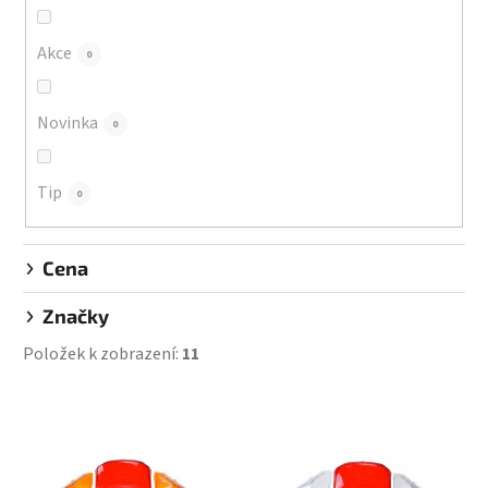
o
d
Akce
0
u
k
Novinka
0
t
ů
Tip
0
Cena
Značky
Položek k zobrazení:
11
V
ý
p