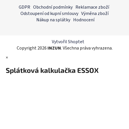
á
á
GDPR
Obchodní podmínky
Reklamace zboží
d
p
Odstoupení od kupní smlouvy
Výměna zboží
a
a
Nákup na splátky
Hodnocení
c
t
í
í
p
r
Vytvořil Shoptet
v
Copyright 2026
INZUN
. Všechna práva vyhrazena.
k
×
y
v
Splátková kalkulačka ESSOX
ý
p
i
s
u