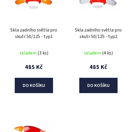
i
s
p
r
Skla zadního světla pro
Skla zadního světla pro
o
skutr 50/125 - typ1
skutr 50/125 - typ2
d
u
skladem
(3 ks)
skladem
(4 ks)
k
t
485 Kč
485 Kč
ů
DO KOŠÍKU
DO KOŠÍKU