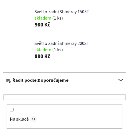
Světlo zadní Shineray 150ST
skladem
(1 ks)
980 Kč
Světlo zadní Shineray 200ST
skladem
(1 ks)
880 Kč
Ř
Řadit podle:
Doporučujeme
a
z
e
n
í
Na skladě
p
11
r