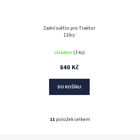
Zadní světlo pro Traktor
110cc
skladem
(3 ks)
840 Kč
DO KOŠÍKU
11
položek celkem
O
v
l
Z