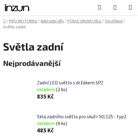
Přejít
Hledat
NÁKUPN
na
KOŠÍK
obsah
Domů
/
PRO MOTORKU
/
Náhradní díly
/
PODLE DRUHU DÍLU
/
Osvětlení
/
Světla zadní
Světla zadní
Nejprodávanější
Zadní LED světlo s držákem SPZ
skladem
(2 ks)
835 Kč
Skla zadního světla pro skutr 50/125 - typ2
skladem
(4 ks)
485 Kč