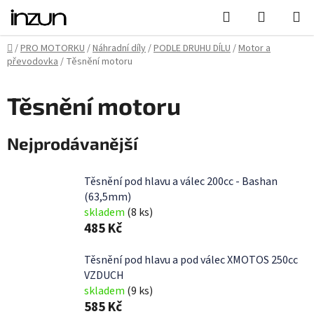
Přejít
Hledat
NÁKUPN
na
KOŠÍK
obsah
Domů
/
PRO MOTORKU
/
Náhradní díly
/
PODLE DRUHU DÍLU
/
Motor a
převodovka
/
Těsnění motoru
Těsnění motoru
Nejprodávanější
Těsnění pod hlavu a válec 200cc - Bashan
(63,5mm)
skladem
(8 ks)
485 Kč
Těsnění pod hlavu a pod válec XMOTOS 250cc
VZDUCH
skladem
(9 ks)
585 Kč