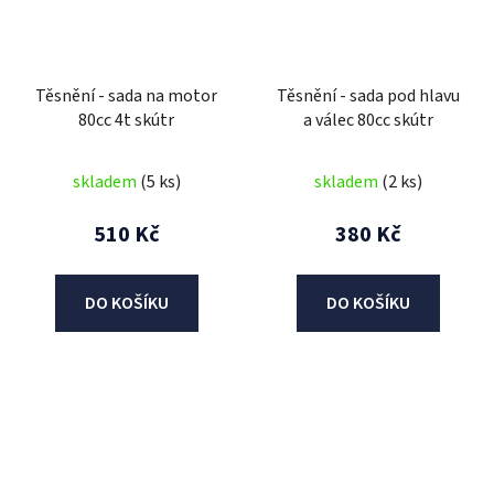
Těsnění - sada na motor
Těsnění - sada pod hlavu
80cc 4t skútr
a válec 80cc skútr
skladem
(5 ks)
skladem
(2 ks)
510 Kč
380 Kč
DO KOŠÍKU
DO KOŠÍKU