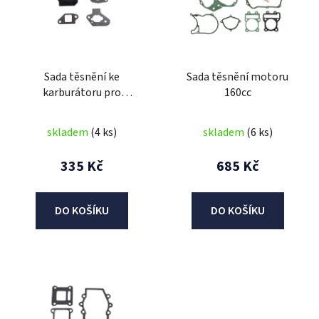
i
s
p
r
Sada těsnění ke
Sada těsnění motoru
o
karburátoru pro
160cc
d
motokolo 49cc 4t
u
skladem
(4 ks)
skladem
(6 ks)
k
t
335 Kč
685 Kč
ů
DO KOŠÍKU
DO KOŠÍKU