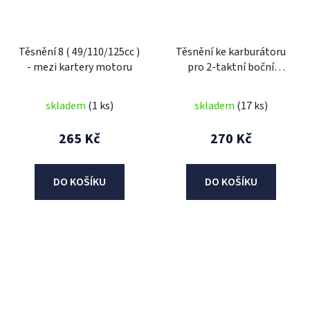
Těsnění 8 ( 49/110/125cc )
Těsnění ke karburátoru
- mezi kartery motoru
pro 2-taktní boční
motorový kit
skladem
(1 ks)
skladem
(17 ks)
265 Kč
270 Kč
DO KOŠÍKU
DO KOŠÍKU