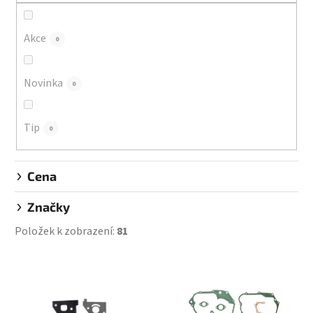
r
o
d
Akce
0
u
k
Novinka
0
t
ů
Tip
0
Cena
Značky
Položek k zobrazení:
81
V
ý
p