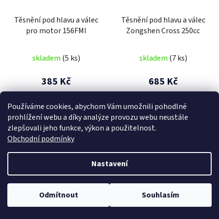
Těsnění pod hlavu a válec
Těsnění pod hlavu a válec
pro motor 156FMI
Zongshen Cross 250cc
skladem
(5 ks)
skladem
(7 ks)
385 Kč
685 Kč
Používáme cookies, abychom Vám umožnili pohodlné
DO KOŠÍKU
DO KOŠÍKU
prohlížení webu a díky analýze provozu webu neustále
zlepšovali jeho funkce, výkon a použitelnost.
Obchodní podmínky
Nastavení
Odmítnout
Souhlasím