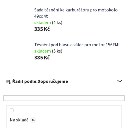
Sada těsnění ke karburátoru pro motokolo
49cc 4t
skladem
(4 ks)
335 Kč
Těsnění pod hlavu a válec pro motor 156FMI
skladem
(5 ks)
385 Kč
Ř
Řadit podle:
Doporučujeme
a
z
e
n
í
Na skladě
p
81