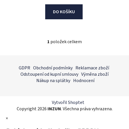
DO KOŠÍKU
1
položek celkem
O
v
l
Z
á
á
GDPR
Obchodní podmínky
Reklamace zboží
d
p
Odstoupení od kupní smlouvy
Výměna zboží
a
a
Nákup na splátky
Hodnocení
c
t
í
í
p
r
Vytvořil Shoptet
v
Copyright 2026
INZUN
. Všechna práva vyhrazena.
k
×
y
v