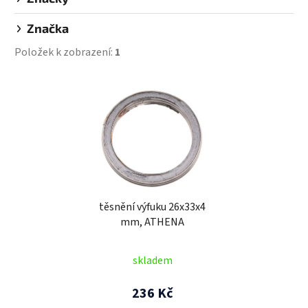
Značka
Položek k zobrazení:
1
V
ý
p
i
s
p
r
těsnění výfuku 26x33x4
o
mm, ATHENA
d
u
skladem
k
t
236 Kč
ů