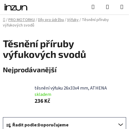
Přejít
Hledat
NÁKUPN
na
KOŠÍK
obsah
Domů
/
PRO MOTORKU
/
Díly pro údržbu
/
Výfuky
/
Těsnění příruby
výfukových svodů
Těsnění příruby
výfukových svodů
Nejprodávanější
těsnění výfuku 26x33x4 mm, ATHENA
skladem
236 Kč
Ř
Řadit podle:
Doporučujeme
a