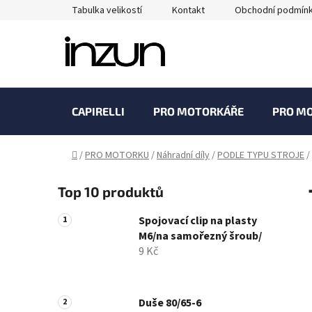
Přejít
Tabulka velikostí
Kontakt
Obchodní podmín
na
obsah
CAPIRELLI
PRO MOTORKÁŘE
PRO M
Domů
/
PRO MOTORKU
/
Náhradní díly
/
PODLE TYPU STROJE
/
P
Top 10 produktů
o
s
Spojovací clip na plasty
t
M6/na samořezný šroub/
r
9 Kč
a
n
n
Duše 80/65-6