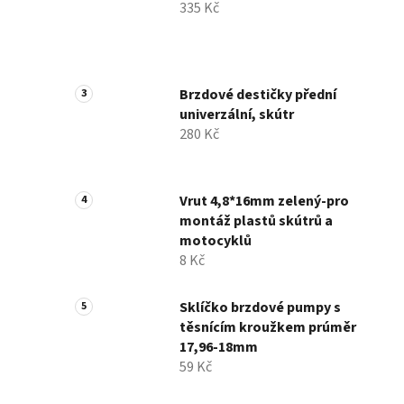
335 Kč
í
p
a
n
Brzdové destičky přední
e
univerzální, skútr
l
280 Kč
Vrut 4,8*16mm zelený-pro
montáž plastů skútrů a
motocyklů
8 Kč
Sklíčko brzdové pumpy s
těsnícím kroužkem prúměr
17,96-18mm
59 Kč