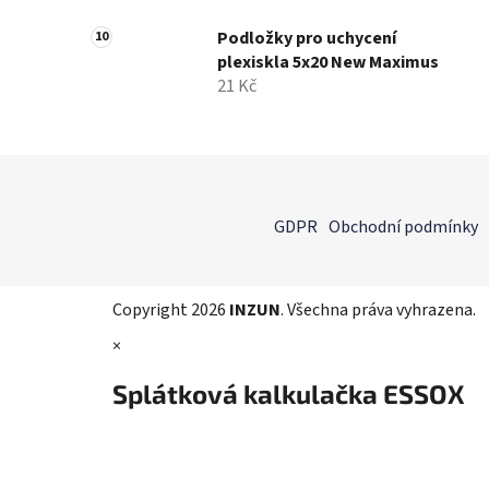
Podložky pro uchycení
plexiskla 5x20 New Maximus
21 Kč
Z
á
GDPR
Obchodní podmínky
p
a
t
Copyright 2026
INZUN
. Všechna práva vyhrazena.
í
×
Splátková kalkulačka ESSOX