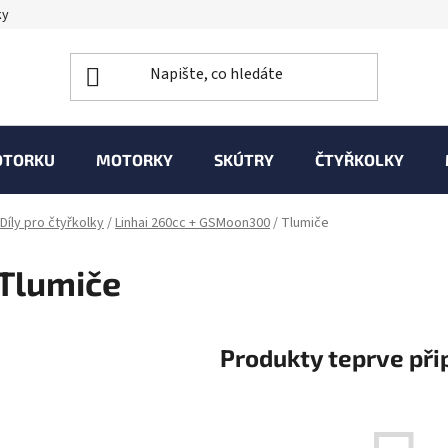
ky
OTORKU
MOTORKY
SKÚTRY
ČTYŘKOLKY
Díly pro čtyřkolky
/
Linhai 260cc + GSMoon300
/
Tlumiče
Tlumiče
Produkty teprve při