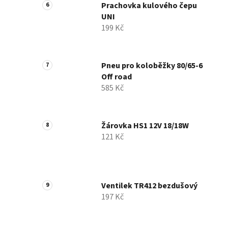
Prachovka kulového čepu
UNI
199 Kč
Pneu pro koloběžky 80/65-6
Off road
585 Kč
Žárovka HS1 12V 18/18W
121 Kč
Ventilek TR412 bezdušový
197 Kč