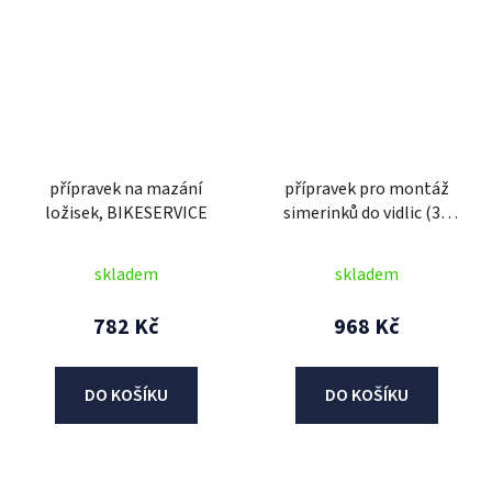
přípravek na mazání
přípravek pro montáž
ložisek, BIKESERVICE
simerinků do vidlic (34
mm), BIKESERVICE
skladem
skladem
782 Kč
968 Kč
DO KOŠÍKU
DO KOŠÍKU