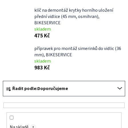
klíč na demontáž krytky horního uložení
přední vidlice (45 mm, osmihran),
BIKESERVICE
skladem
475 Kč
přípravek pro montáž simerinků do vidlic (36
mm), BIKESERVICE
skladem
983 Kč
Ř
Řadit podle:
Doporučujeme
a
z
e
n
í
Na skladě
7