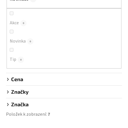
p
r
o
d
Akce
0
u
k
Novinka
0
t
ů
Tip
0
Cena
Značky
Značka
Položek k zobrazení:
7
V