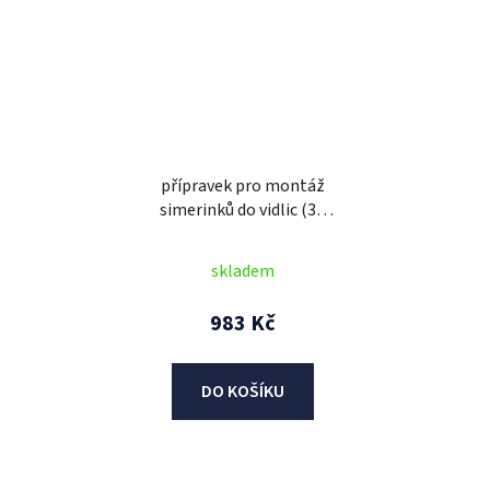
přípravek pro montáž
simerinků do vidlic (36
mm), BIKESERVICE
skladem
983 Kč
DO KOŠÍKU