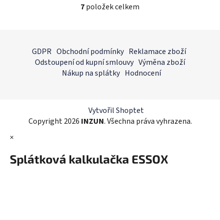
7
položek celkem
O
v
l
Z
á
á
GDPR
Obchodní podmínky
Reklamace zboží
d
p
Odstoupení od kupní smlouvy
Výměna zboží
a
a
Nákup na splátky
Hodnocení
c
t
í
í
p
r
Vytvořil Shoptet
v
Copyright 2026
INZUN
. Všechna práva vyhrazena.
k
×
y
v
Splátková kalkulačka ESSOX
ý
p
i
s
u