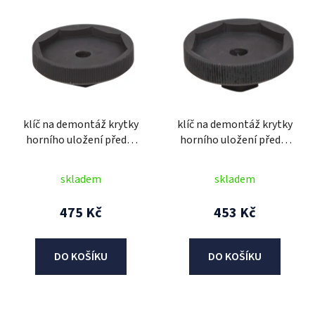
ý
p
i
s
p
r
klíč na demontáž krytky
klíč na demontáž krytky
o
horního uložení přední
horního uložení přední
d
vidlice (45 mm,
vidlice (46 mm,
u
osmihran), BIKESERVICE
osmihran), BIKESERVICE
skladem
skladem
k
t
475 Kč
453 Kč
ů
DO KOŠÍKU
DO KOŠÍKU