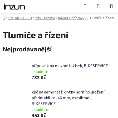
Přejít
Hledat
NÁKUPN
na
KOŠÍK
obsah
Domů
/
PRO MOTORKU
/
Příslušenství
/
Nářadí a přípravky
/
Tlumiče a řízení
Tlumiče a řízení
Nejprodávanější
přípravek na mazání ložisek, BIKESERVICE
skladem
782 Kč
klíč na demontáž krytky horního uložení
přední vidlice (46 mm, osmihran),
BIKESERVICE
skladem
453 Kč