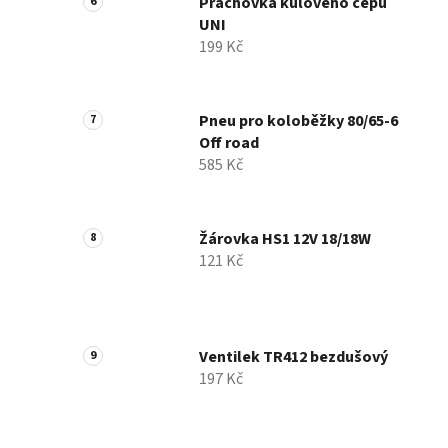
Prachovka kulového čepu
UNI
199 Kč
Pneu pro koloběžky 80/65-6
Off road
585 Kč
Žárovka HS1 12V 18/18W
121 Kč
Ventilek TR412 bezdušový
197 Kč