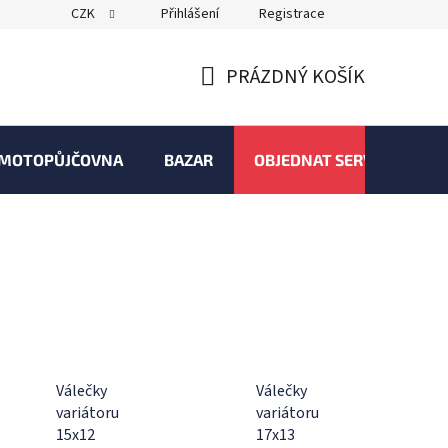
CZK
Přihlášení
Registrace
PRÁZDNÝ KOŠÍK
NÁKUPNÍ
KOŠÍK
MOTOPŮJČOVNA
BAZAR
OBJEDNAT SERVIS
Válečky
Válečky
variátoru
variátoru
15x12
17x13