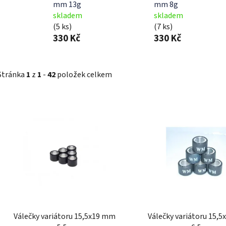
mm 13g
mm 8g
skladem
skladem
(5 ks)
(7 ks)
330 Kč
330 Kč
Stránka
1
z
1
-
42
položek celkem
V
ý
p
i
s
p
r
o
d
Válečky variátoru 15,5x19 mm
Válečky variátoru 15,
u