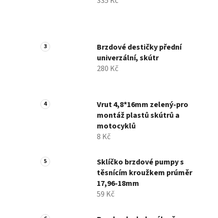
335 Kč
Brzdové destičky přední
univerzální, skútr
280 Kč
Vrut 4,8*16mm zelený-pro
montáž plastů skútrů a
motocyklů
8 Kč
Sklíčko brzdové pumpy s
těsnícím kroužkem prúměr
17,96-18mm
59 Kč