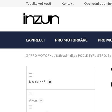
Přejít
Tabulka velikostí
Kontakt
Obchodní podmín
na
obsah
CAPIRELLI
PRO MOTORKÁŘE
PRO M
Domů
/
PRO MOTORKU
/
Náhradní díly
/
PODLE TYPU STROJE
/
P
o
s
Na skladě
t
42
r
a
Akce
0
n
n