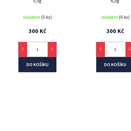
5,5g
6,5g
k
t
skladem
(5 ks)
skladem
(6 ks)
ů
300 Kč
300 Kč
DO KOŠÍKU
DO KOŠÍKU