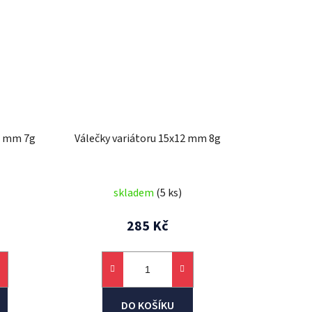
12 mm 7g
Válečky variátoru 15x12 mm 8g
skladem
(5 ks)
285 Kč
DO KOŠÍKU