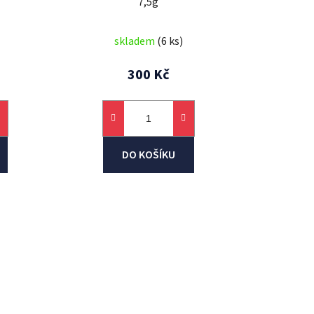
7,5g
ů
skladem
(6 ks)
300 Kč
DO KOŠÍKU