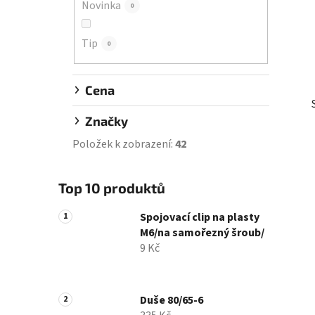
Novinka
0
í
p
Tip
a
0
n
e
Cena
l
Značky
Položek k zobrazení:
42
Top 10 produktů
Spojovací clip na plasty
M6/na samořezný šroub/
9 Kč
Duše 80/65-6