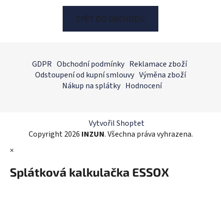
ZPĚT DO OBCHODU
Z
á
GDPR
Obchodní podmínky
Reklamace zboží
p
Odstoupení od kupní smlouvy
Výměna zboží
a
Nákup na splátky
Hodnocení
t
í
Vytvořil Shoptet
Copyright 2026
INZUN
. Všechna práva vyhrazena.
×
Splátková kalkulačka ESSOX