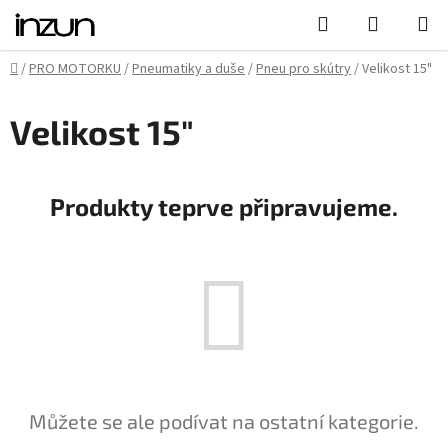
Přejít
Hledat
NÁKUPN
na
KOŠÍK
obsah
Domů
/
PRO MOTORKU
/
Pneumatiky a duše
/
Pneu pro skútry
/
Velikost 15"
Velikost 15"
Produkty teprve připravujeme.
Můžete se ale podívat na ostatní kategorie.