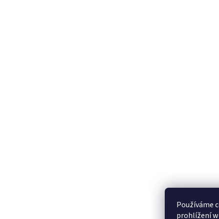
Používáme c
prohlížení w