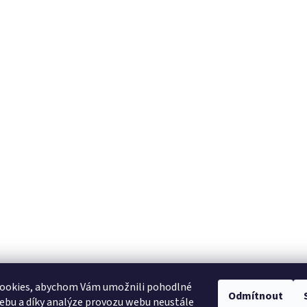
ookies, abychom Vám umožnili pohodlné
Odmítnout
ebu a díky analýze provozu webu neustále