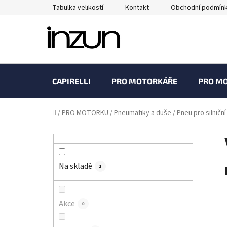
Přejít
Tabulka velikostí
Kontakt
Obchodní podmín
na
obsah
CAPIRELLI
PRO MOTORKÁŘE
PRO M
Domů
/
PRO MOTORKU
/
Pneumatiky a duše
/
Pneu pro silničn
P
o
s
Na skladě
t
1
r
a
Akce
0
n
n