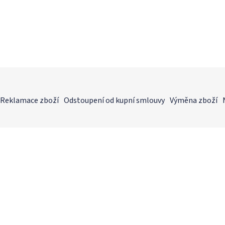
Reklamace zboží
Odstoupení od kupní smlouvy
Výměna zboží