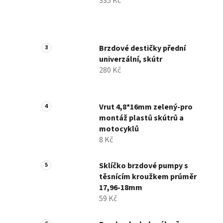
335 Kč
Brzdové destičky přední
univerzální, skútr
280 Kč
Vrut 4,8*16mm zelený-pro
montáž plastů skútrů a
motocyklů
8 Kč
Sklíčko brzdové pumpy s
těsnícím kroužkem prúměr
17,96-18mm
59 Kč