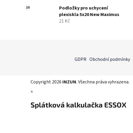
Podložky pro uchycení
plexiskla 5x20 New Maximus
21 Kč
Z
á
GDPR
Obchodní podmínky
p
a
t
Copyright 2026
INZUN
. Všechna práva vyhrazena.
í
×
Splátková kalkulačka ESSOX