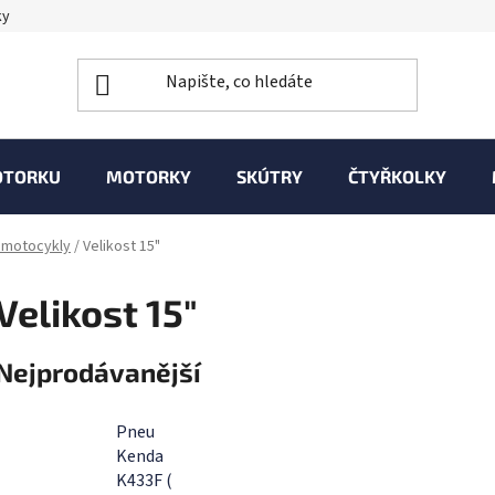
ky
OTORKU
MOTORKY
SKÚTRY
ČTYŘKOLKY
í motocykly
/
Velikost 15"
Velikost 15"
Nejprodávanější
Pneu
Kenda
K433F (