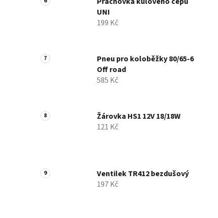
Prachovka kulového čepu
UNI
199 Kč
Pneu pro koloběžky 80/65-6
Off road
585 Kč
Žárovka HS1 12V 18/18W
121 Kč
Ventilek TR412 bezdušový
197 Kč