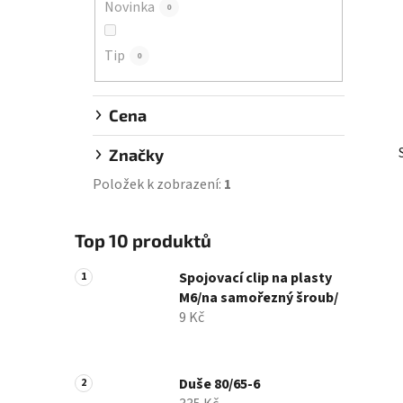
Novinka
0
í
p
Tip
a
0
n
e
Cena
l
Značky
Položek k zobrazení:
1
Top 10 produktů
Spojovací clip na plasty
M6/na samořezný šroub/
9 Kč
Duše 80/65-6