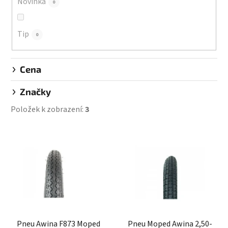
Novinka
0
t
ů
Tip
0
Cena
Značky
Položek k zobrazení:
3
V
ý
p
i
s
p
r
Pneu Awina F873 Moped
Pneu Moped Awina 2,50-
o