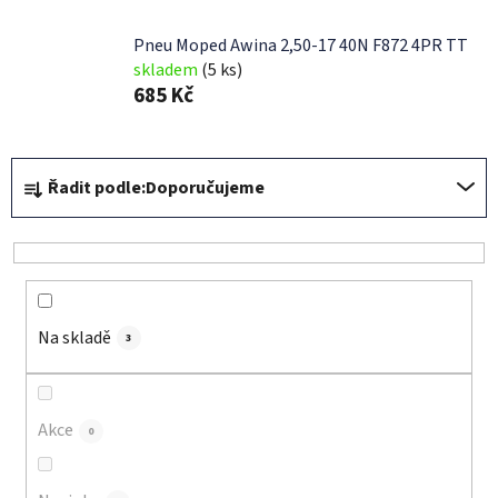
Pneu Moped Awina 2,50-17 40N F872 4PR TT
skladem
(5 ks)
685 Kč
Ř
Řadit podle:
Doporučujeme
a
z
e
n
í
Na skladě
p
3
r
o
d
Akce
0
u
k