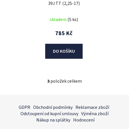
39J TT (2,25-17)
skladem
(5 ks)
785 Kč
DO KOŠÍKU
3
položek celkem
O
v
l
Z
á
á
GDPR
Obchodní podmínky
Reklamace zboží
d
p
Odstoupení od kupní smlouvy
Výměna zboží
a
a
Nákup na splátky
Hodnocení
c
t
í