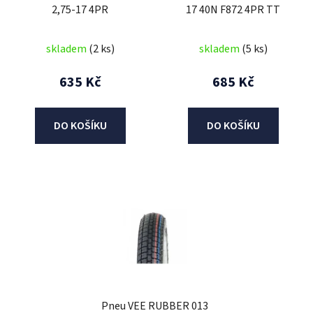
2,75-17 4PR
17 40N F872 4PR TT
d
u
skladem
(2 ks)
skladem
(5 ks)
k
t
635 Kč
685 Kč
ů
DO KOŠÍKU
DO KOŠÍKU
Pneu VEE RUBBER 013