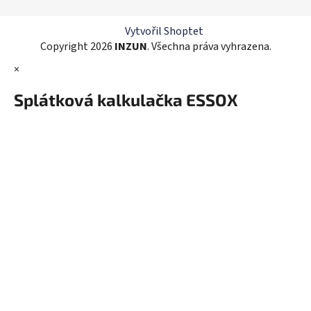
í
p
r
Vytvořil Shoptet
v
Copyright 2026
INZUN
. Všechna práva vyhrazena.
k
×
y
v
Splátková kalkulačka ESSOX
ý
p
i
s
u