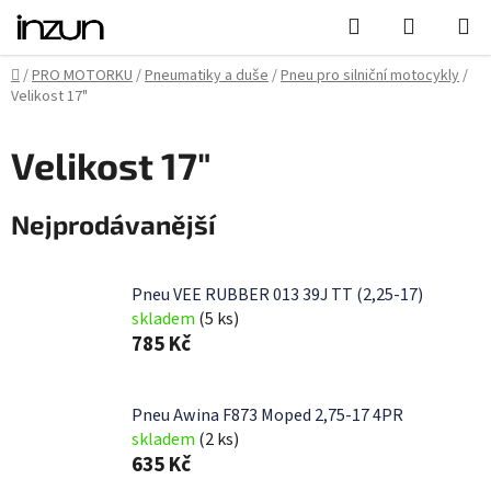
Přejít
Hledat
NÁKUPN
na
KOŠÍK
obsah
Domů
/
PRO MOTORKU
/
Pneumatiky a duše
/
Pneu pro silniční motocykly
/
Velikost 17"
Velikost 17"
Nejprodávanější
Pneu VEE RUBBER 013 39J TT (2,25-17)
skladem
(5 ks)
785 Kč
Pneu Awina F873 Moped 2,75-17 4PR
skladem
(2 ks)
635 Kč