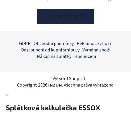
ZPĚT DO OBCHODU
Z
á
GDPR
Obchodní podmínky
Reklamace zboží
p
Odstoupení od kupní smlouvy
Výměna zboží
a
Nákup na splátky
Hodnocení
t
í
Vytvořil Shoptet
Copyright 2026
INZUN
. Všechna práva vyhrazena.
×
Splátková kalkulačka ESSOX