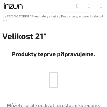
Přejít
Hledat
NÁKUPN
na
KOŠÍK
obsah
Domů
/
PRO MOTORKU
/
Pneumatiky a duše
/
Pneu cross, enduro
/
Velikost
21"
Velikost 21"
Produkty teprve připravujeme.
Můžete se ale podívat na ostatní kategorie.