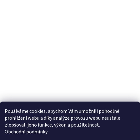
u
Používáme cookies, abychom Vám umožnili pohodlné
prohlížení webu a díky analýze provozu webu neustále
zlepšovali jeho funkce, výkon a použitelnost.
Obchodní podmínky