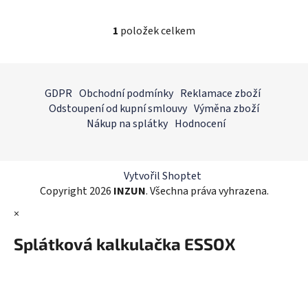
1
položek celkem
O
v
l
Z
á
á
GDPR
Obchodní podmínky
Reklamace zboží
d
p
Odstoupení od kupní smlouvy
Výměna zboží
a
a
Nákup na splátky
Hodnocení
c
t
í
í
p
r
Vytvořil Shoptet
v
Copyright 2026
INZUN
. Všechna práva vyhrazena.
k
×
y
v
Splátková kalkulačka ESSOX
ý
p
i
s