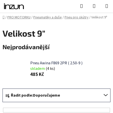
Přejít
Hledat
NÁKUPN
na
KOŠÍK
obsah
Domů
/
PRO MOTORKU
/
Pneumatiky a duše
/
Pneu pro skútry
/
Velikost 9"
Velikost 9"
Nejprodávanější
Pneu Awina F869 2PR ( 2.50-9 )
skladem
(4 ks)
485 Kč
Ř
Řadit podle:
Doporučujeme
a
z
e