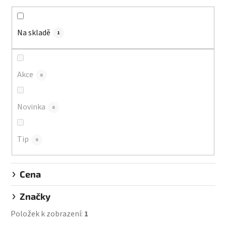
n
í
Na skladě
p
1
r
o
d
Akce
0
u
k
Novinka
0
t
ů
Tip
0
Cena
Značky
Položek k zobrazení:
1